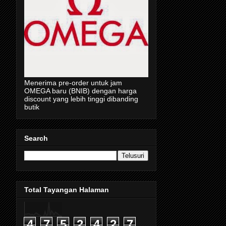
Menerima pre-order untuk jam
OMEGA baru (BNIB) dengan harga
discount yang lebih tinggi dibanding
butik
Search
Total Tayangan Halaman
4
7
5
2
4
2
7