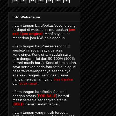
Info Website ini
- Jam tangan baru/bekas/second yang
terdapat di website ini merupakan
jam
asli
/
jam original
. Maaf saya tidak
menerima jam KW jenis apapun.
- Jam tangan baru/bekas/second di
wesbite ini sudah saya periksa
kondisinya. Kondisi jam sudah saya
tulis dengan nilai dari 90-100% (100%
berarti masih baru). Kondisi jam sudah
saya sertakan pada foto-foto di blog ini
beserta keterangannya seandainya
ada kekurangan. Yang pasti, saya
hanya menjual jam yang
bisa dipakai
dan
tidak rusak
.
- Jam tangan baru/bekas/second
dengan status [
FOR SALE
] berarti
masih tersedia sedangkan status
[
SOLD
] berarti sudah terjual.
- Jam tangan yang masih tersedia