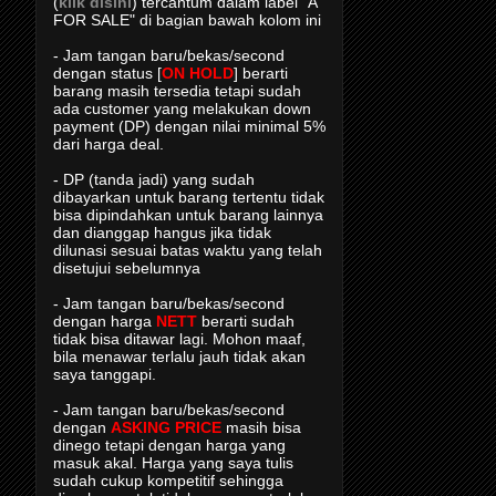
(
klik disini
) tercantum dalam label "A
FOR SALE" di bagian bawah kolom ini
- Jam tangan baru/bekas/second
dengan status [
ON HOLD
] berarti
barang masih tersedia tetapi sudah
ada customer yang melakukan down
payment (DP) dengan nilai minimal 5%
dari harga deal.
- DP (tanda jadi) yang sudah
dibayarkan untuk barang tertentu tidak
bisa dipindahkan untuk barang lainnya
dan dianggap hangus jika tidak
dilunasi sesuai batas waktu yang telah
disetujui sebelumnya
- Jam tangan baru/bekas/second
dengan harga
NETT
berarti sudah
tidak bisa ditawar lagi. Mohon maaf,
bila menawar terlalu jauh tidak akan
saya tanggapi.
- Jam tangan baru/bekas/second
dengan
ASKING PRICE
masih bisa
dinego tetapi dengan harga yang
masuk akal. Harga yang saya tulis
sudah cukup kompetitif sehingga