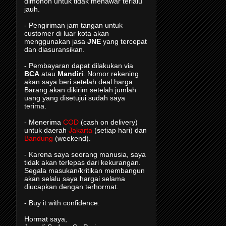
dimohon untuk tidak menawar terlalu
jauh.
- Pengiriman jam tangan untuk
customer di luar kota akan
menggunakan jasa
JNE
yang tercepat
dan diasuransikan.
- Pembayaran dapat dilakukan via
BCA
atau
Mandiri
. Nomor rekening
akan saya beri setelah deal harga.
Barang akan dikirim setelah jumlah
uang yang disetujui sudah saya
terima.
- Menerima
COD
(cash on delivery)
untuk daerah
Jakarta
(setiap hari) dan
Bandung
(weekend).
- Karena saya seorang manusia, saya
tidak akan terlepas dari kekurangan.
Segala masukan/kritikan membangun
akan selalu saya hargai selama
diucapkan dengan terhormat.
- Buy it with confidence.
Hormat saya,