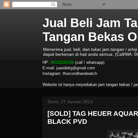
Jual Beli Jam T
Tangan Bekas Ori
Menerima jual, beli, dan tukar jam tangan / arlo
dapat berkenan di hati anda semua. (Call/WA: 
HP:
08122118336
(call / whatsapp)
E-mail: juandidrg@gmail.com
Instagram: #secondhandwatch
Website ini hanya meyediakan jam tangan bekas / 
Senin, 27 Januari 2014
[SOLD] TAG HEUER AQUAR
BLACK PVD