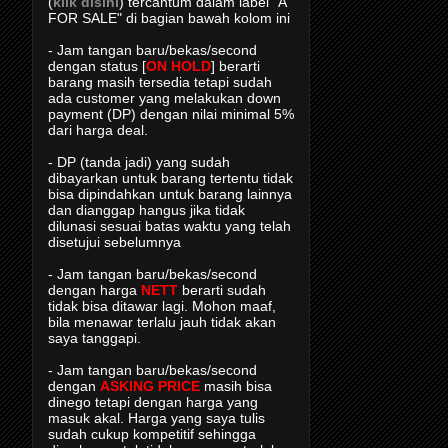
(
klik disini
) tercantum dalam label "A
FOR SALE" di bagian bawah kolom ini
- Jam tangan baru/bekas/second
dengan status [
ON HOLD
] berarti
barang masih tersedia tetapi sudah
ada customer yang melakukan down
payment (DP) dengan nilai minimal 5%
dari harga deal.
- DP (tanda jadi) yang sudah
dibayarkan untuk barang tertentu tidak
bisa dipindahkan untuk barang lainnya
dan dianggap hangus jika tidak
dilunasi sesuai batas waktu yang telah
disetujui sebelumnya
- Jam tangan baru/bekas/second
dengan harga
NETT
berarti sudah
tidak bisa ditawar lagi. Mohon maaf,
bila menawar terlalu jauh tidak akan
saya tanggapi.
- Jam tangan baru/bekas/second
dengan
ASKING PRICE
masih bisa
dinego tetapi dengan harga yang
masuk akal. Harga yang saya tulis
sudah cukup kompetitif sehingga