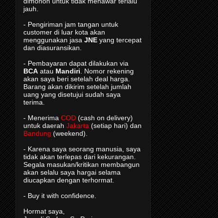
dimohon untuk tidak menawar terlalu
jauh.
- Pengiriman jam tangan untuk
customer di luar kota akan
menggunakan jasa
JNE
yang tercepat
dan diasuransikan.
- Pembayaran dapat dilakukan via
BCA
atau
Mandiri
. Nomor rekening
akan saya beri setelah deal harga.
Barang akan dikirim setelah jumlah
uang yang disetujui sudah saya
terima.
- Menerima
COD
(cash on delivery)
untuk daerah
Jakarta
(setiap hari) dan
Bandung
(weekend).
- Karena saya seorang manusia, saya
tidak akan terlepas dari kekurangan.
Segala masukan/kritikan membangun
akan selalu saya hargai selama
diucapkan dengan terhormat.
- Buy it with confidence.
Hormat saya,