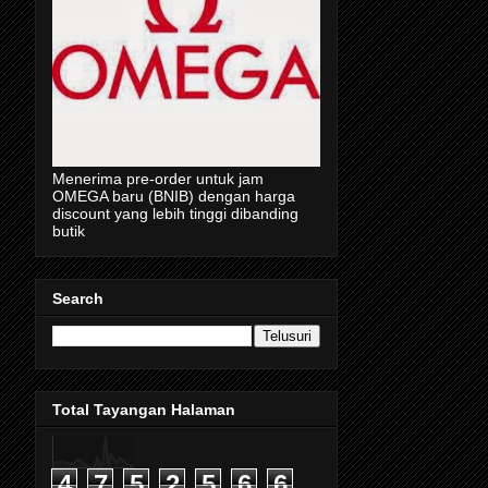
Menerima pre-order untuk jam
OMEGA baru (BNIB) dengan harga
discount yang lebih tinggi dibanding
butik
Search
Total Tayangan Halaman
4
7
5
2
5
6
6