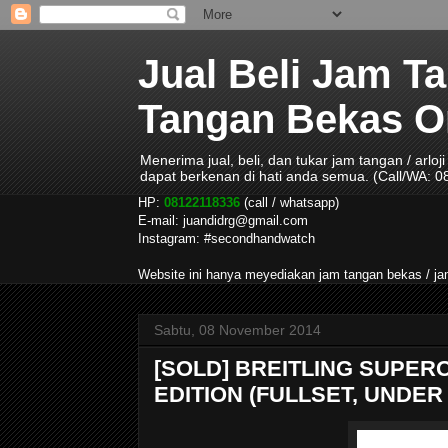
Jual Beli Jam T
Tangan Bekas Ori
Menerima jual, beli, dan tukar jam tangan / arlo
dapat berkenan di hati anda semua. (Call/WA: 
HP:
08122118336
(call / whatsapp)
E-mail: juandidrg@gmail.com
Instagram: #secondhandwatch
Website ini hanya meyediakan jam tangan bekas / 
Sabtu, 08 November 2014
[SOLD] BREITLING SUPER
EDITION (FULLSET, UNDER