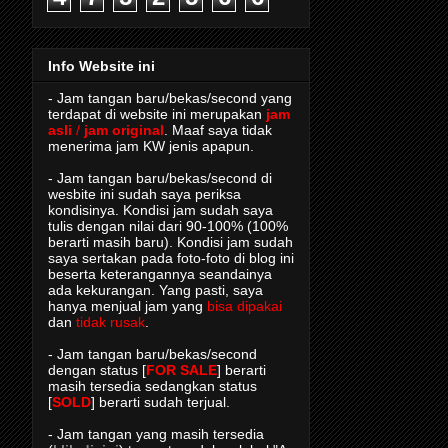
Info Website ini
- Jam tangan baru/bekas/second yang
terdapat di website ini merupakan
jam
asli
/
jam original
. Maaf saya tidak
menerima jam KW jenis apapun.
- Jam tangan baru/bekas/second di
wesbite ini sudah saya periksa
kondisinya. Kondisi jam sudah saya
tulis dengan nilai dari 90-100% (100%
berarti masih baru). Kondisi jam sudah
saya sertakan pada foto-foto di blog ini
beserta keterangannya seandainya
ada kekurangan. Yang pasti, saya
hanya menjual jam yang
bisa dipakai
dan
tidak rusak
.
- Jam tangan baru/bekas/second
dengan status [
FOR SALE
] berarti
masih tersedia sedangkan status
[
SOLD
] berarti sudah terjual.
- Jam tangan yang masih tersedia