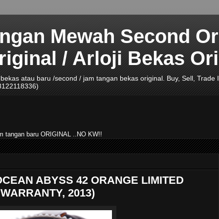
angan Mewah Second Ori
ginal / Arloji Bekas Ori
ji bekas atau baru /second / jam tangan bekas original. Buy, Sell, Tra
08122118336)
jam tangan baru ORIGINAL ..NO KW!!
OCEAN ABYSS 42 ORANGE LIMITED
 WARRANTY, 2013)