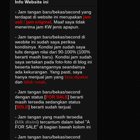
Info Website ini
- Jam tangan baru/bekas/second yang
terdapat di website ini merupakan
jam
asli
/
jam original
. Maaf saya tidak
menerima jam KW jenis apapun.
- Jam tangan baru/bekas/second di
wesbite ini sudah saya periksa
kondisinya. Kondisi jam sudah saya
tulis dengan nilai dari 90-100% (100%
berarti masih baru). Kondisi jam sudah
saya sertakan pada foto-foto di blog ini
beserta keterangannya seandainya
ada kekurangan. Yang pasti, saya
hanya menjual jam yang
bisa dipakai
dan
tidak rusak
.
- Jam tangan baru/bekas/second
dengan status [
FOR SALE
] berarti
masih tersedia sedangkan status
[
SOLD
] berarti sudah terjual.
- Jam tangan yang masih tersedia
(
klik disini
) tercantum dalam label "A
FOR SALE" di bagian bawah kolom ini
- Jam tangan baru/bekas/second