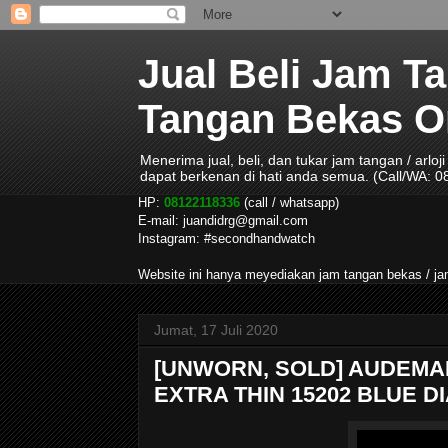
Jual Beli Jam T
Tangan Bekas Ori
Menerima jual, beli, dan tukar jam tangan / arlo
dapat berkenan di hati anda semua. (Call/WA: 
HP:
08122118336
(call / whatsapp)
E-mail: juandidrg@gmail.com
Instagram: #secondhandwatch
Website ini hanya meyediakan jam tangan bekas / 
Jumat, 17 Juli 2020
[UNWORN, SOLD] AUDEMA
EXTRA THIN 15202 BLUE DI