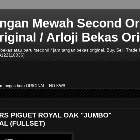
angan Mewah Second Ori
ginal / Arloji Bekas Ori
ji bekas atau baru /second / jam tangan bekas original. Buy, Sell, Tra
08122118336)
jam tangan baru ORIGINAL ..NO KW!!
RS PIGUET ROYAL OAK "JUMBO"
AL (FULLSET)