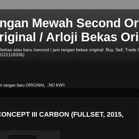
angan Mewah Second Ori
ginal / Arloji Bekas Ori
ji bekas atau baru /second / jam tangan bekas original. Buy, Sell, Tra
08122118336)
jam tangan baru ORIGINAL ..NO KW!!
CONCEPT III CARBON (FULLSET, 2015,