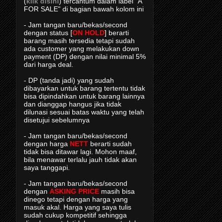
(
klik disini
) tercantum dalam label "A
FOR SALE" di bagian bawah kolom ini
- Jam tangan baru/bekas/second
dengan status [
ON HOLD
] berarti
barang masih tersedia tetapi sudah
ada customer yang melakukan down
payment (DP) dengan nilai minimal 5%
dari harga deal.
- DP (tanda jadi) yang sudah
dibayarkan untuk barang tertentu tidak
bisa dipindahkan untuk barang lainnya
dan dianggap hangus jika tidak
dilunasi sesuai batas waktu yang telah
disetujui sebelumnya
- Jam tangan baru/bekas/second
dengan harga
NETT
berarti sudah
tidak bisa ditawar lagi. Mohon maaf,
bila menawar terlalu jauh tidak akan
saya tanggapi.
- Jam tangan baru/bekas/second
dengan
ASKING PRICE
masih bisa
dinego tetapi dengan harga yang
masuk akal. Harga yang saya tulis
sudah cukup kompetitif sehingga