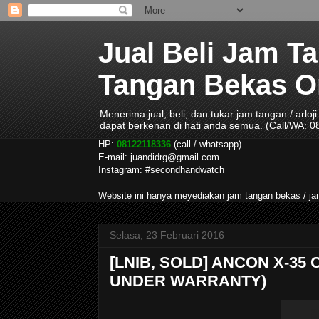
Jual Beli Jam T
Tangan Bekas Ori
Menerima jual, beli, dan tukar jam tangan / arlo
dapat berkenan di hati anda semua. (Call/WA: 
HP:
08122118336
(call / whatsapp)
E-mail: juandidrg@gmail.com
Instagram: #secondhandwatch
Website ini hanya meyediakan jam tangan bekas / 
Selasa, 23 Februari 2016
[LNIB, SOLD] ANCON X-35 
UNDER WARRANTY)