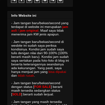
Info Website ini
- Jam tangan baru/bekas/second yang
terdapat di website ini merupakan
jam
asli
/
jam original
. Maaf saya tidak
menerima jam KW jenis apapun.
- Jam tangan baru/bekas/second di
wesbite ini sudah saya periksa
kondisinya. Kondisi jam sudah saya
tulis dengan nilai dari 90-100% (100%
berarti masih baru). Kondisi jam sudah
saya sertakan pada foto-foto di blog ini
beserta keterangannya seandainya
ada kekurangan. Yang pasti, saya
hanya menjual jam yang
bisa dipakai
dan
tidak rusak
.
- Jam tangan baru/bekas/second
dengan status [
FOR SALE
] berarti
masih tersedia sedangkan status
[
SOLD
] berarti sudah terjual.
- Jam tangan yang masih tersedia