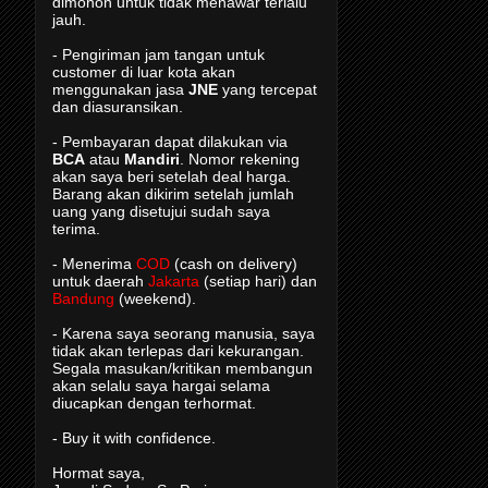
dimohon untuk tidak menawar terlalu
jauh.
- Pengiriman jam tangan untuk
customer di luar kota akan
menggunakan jasa
JNE
yang tercepat
dan diasuransikan.
- Pembayaran dapat dilakukan via
BCA
atau
Mandiri
. Nomor rekening
akan saya beri setelah deal harga.
Barang akan dikirim setelah jumlah
uang yang disetujui sudah saya
terima.
- Menerima
COD
(cash on delivery)
untuk daerah
Jakarta
(setiap hari) dan
Bandung
(weekend).
- Karena saya seorang manusia, saya
tidak akan terlepas dari kekurangan.
Segala masukan/kritikan membangun
akan selalu saya hargai selama
diucapkan dengan terhormat.
- Buy it with confidence.
Hormat saya,