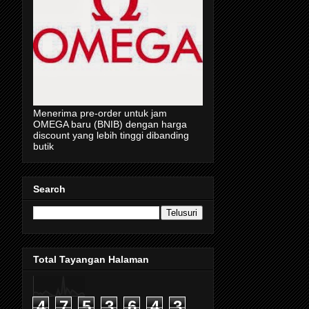
Menerima pre-order untuk jam
OMEGA baru (BNIB) dengan harga
discount yang lebih tinggi dibanding
butik
Search
Total Tayangan Halaman
4
7
5
3
6
4
3