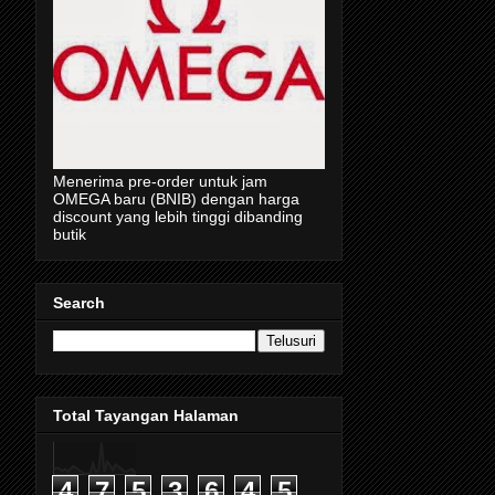
Menerima pre-order untuk jam
OMEGA baru (BNIB) dengan harga
discount yang lebih tinggi dibanding
butik
Search
Total Tayangan Halaman
4
7
5
3
6
4
5