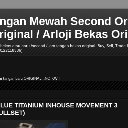
angan Mewah Second Ori
ginal / Arloji Bekas Ori
ji bekas atau baru /second / jam tangan bekas original. Buy, Sell, Tra
08122118336)
jam tangan baru ORIGINAL ..NO KW!!
LUE TITANIUM INHOUSE MOVEMENT 3
ULLSET)