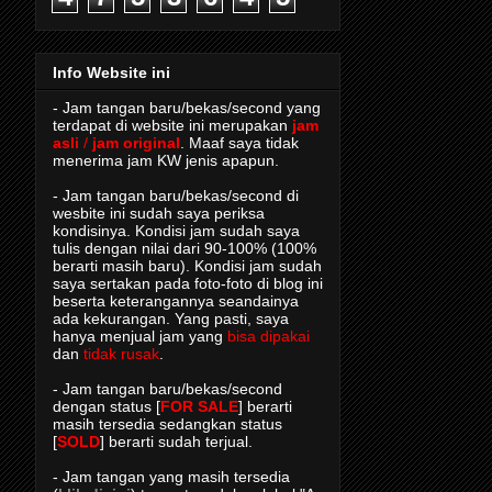
Info Website ini
- Jam tangan baru/bekas/second yang
terdapat di website ini merupakan
jam
asli
/
jam original
. Maaf saya tidak
menerima jam KW jenis apapun.
- Jam tangan baru/bekas/second di
wesbite ini sudah saya periksa
kondisinya. Kondisi jam sudah saya
tulis dengan nilai dari 90-100% (100%
berarti masih baru). Kondisi jam sudah
saya sertakan pada foto-foto di blog ini
beserta keterangannya seandainya
ada kekurangan. Yang pasti, saya
hanya menjual jam yang
bisa dipakai
dan
tidak rusak
.
- Jam tangan baru/bekas/second
dengan status [
FOR SALE
] berarti
masih tersedia sedangkan status
[
SOLD
] berarti sudah terjual.
- Jam tangan yang masih tersedia