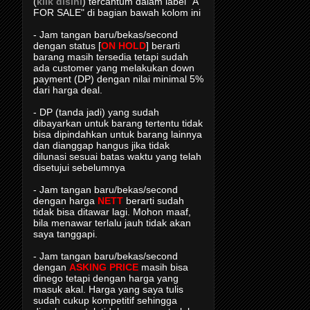
(
klik disini
) tercantum dalam label "A
FOR SALE" di bagian bawah kolom ini
- Jam tangan baru/bekas/second
dengan status [
ON HOLD
] berarti
barang masih tersedia tetapi sudah
ada customer yang melakukan down
payment (DP) dengan nilai minimal 5%
dari harga deal.
- DP (tanda jadi) yang sudah
dibayarkan untuk barang tertentu tidak
bisa dipindahkan untuk barang lainnya
dan dianggap hangus jika tidak
dilunasi sesuai batas waktu yang telah
disetujui sebelumnya
- Jam tangan baru/bekas/second
dengan harga
NETT
berarti sudah
tidak bisa ditawar lagi. Mohon maaf,
bila menawar terlalu jauh tidak akan
saya tanggapi.
- Jam tangan baru/bekas/second
dengan
ASKING PRICE
masih bisa
dinego tetapi dengan harga yang
masuk akal. Harga yang saya tulis
sudah cukup kompetitif sehingga