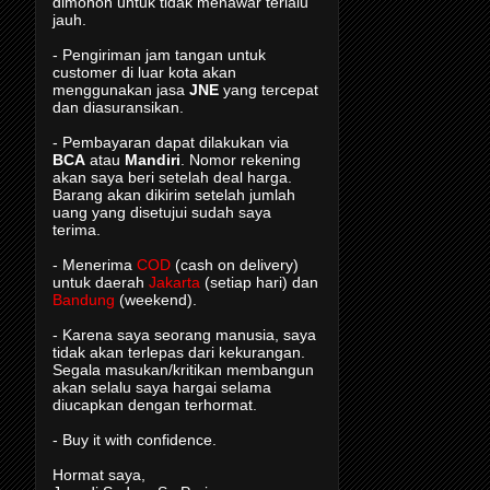
dimohon untuk tidak menawar terlalu
jauh.
- Pengiriman jam tangan untuk
customer di luar kota akan
menggunakan jasa
JNE
yang tercepat
dan diasuransikan.
- Pembayaran dapat dilakukan via
BCA
atau
Mandiri
. Nomor rekening
akan saya beri setelah deal harga.
Barang akan dikirim setelah jumlah
uang yang disetujui sudah saya
terima.
- Menerima
COD
(cash on delivery)
untuk daerah
Jakarta
(setiap hari) dan
Bandung
(weekend).
- Karena saya seorang manusia, saya
tidak akan terlepas dari kekurangan.
Segala masukan/kritikan membangun
akan selalu saya hargai selama
diucapkan dengan terhormat.
- Buy it with confidence.
Hormat saya,