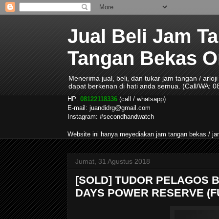
Jual Beli Jam T
Tangan Bekas Ori
Menerima jual, beli, dan tukar jam tangan / arlo
dapat berkenan di hati anda semua. (Call/WA: 
HP:
08122118336
(call / whatsapp)
E-mail: juandidrg@gmail.com
Instagram: #secondhandwatch
Website ini hanya meyediakan jam tangan bekas / 
Jumat, 31 Agustus 2018
[SOLD] TUDOR PELAGOS B
DAYS POWER RESERVE (F