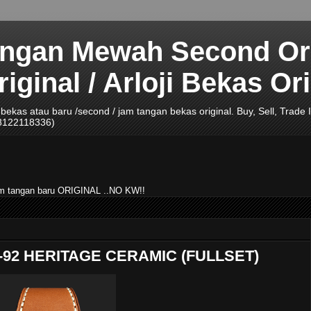
angan Mewah Second Ori
ginal / Arloji Bekas Ori
ji bekas atau baru /second / jam tangan bekas original. Buy, Sell, Tra
08122118336)
jam tangan baru ORIGINAL ..NO KW!!
-92 HERITAGE CERAMIC (FULLSET)