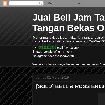
Jual Beli Jam T
Tangan Bekas Ori
Menerima jual, beli, dan tukar jam tangan / arlo
dapat berkenan di hati anda semua. (Call/WA: 
HP:
08122118336
(call / whatsapp)
E-mail: juandidrg@gmail.com
Instagram: #secondhandwatch
Website ini hanya meyediakan jam tangan bekas / 
Jumat, 01 Maret 2019
[SOLD] BELL & ROSS BR03