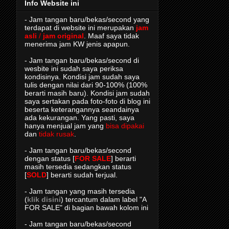
Info Website ini
- Jam tangan baru/bekas/second yang
terdapat di website ini merupakan
jam
asli
/
jam original
. Maaf saya tidak
menerima jam KW jenis apapun.
- Jam tangan baru/bekas/second di
wesbite ini sudah saya periksa
kondisinya. Kondisi jam sudah saya
tulis dengan nilai dari 90-100% (100%
berarti masih baru). Kondisi jam sudah
saya sertakan pada foto-foto di blog ini
beserta keterangannya seandainya
ada kekurangan. Yang pasti, saya
hanya menjual jam yang
bisa dipakai
dan
tidak rusak
.
- Jam tangan baru/bekas/second
dengan status [
FOR SALE
] berarti
masih tersedia sedangkan status
[
SOLD
] berarti sudah terjual.
- Jam tangan yang masih tersedia
(
klik disini
) tercantum dalam label "A
FOR SALE" di bagian bawah kolom ini
- Jam tangan baru/bekas/second