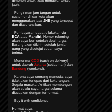
dimohon untuk tidak menawar terlalu
jauh.
- Pengiriman jam tangan untuk
customer di luar kota akan
menggunakan jasa
JNE
yang tercepat
dan diasuransikan.
- Pembayaran dapat dilakukan via
BCA
atau
Mandiri
. Nomor rekening
akan saya beri setelah deal harga.
Barang akan dikirim setelah jumlah
uang yang disetujui sudah saya
terima.
- Menerima
COD
(cash on delivery)
untuk daerah
Jakarta
(setiap hari) dan
Bandung
(weekend).
- Karena saya seorang manusia, saya
tidak akan terlepas dari kekurangan.
Segala masukan/kritikan membangun
akan selalu saya hargai selama
diucapkan dengan terhormat.
- Buy it with confidence.
Hormat saya,