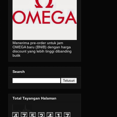
Menerima pre-order untuk jam
OMEGA baru (BNIB) dengan harga
discount yang lebih tinggi dibanding
butik
Search
Total Tayangan Halaman
4
7
5
2
4
1
7