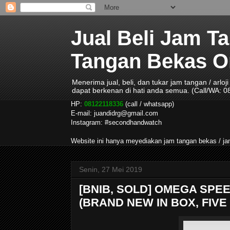
Jual Beli Jam T
Tangan Bekas Ori
Menerima jual, beli, dan tukar jam tangan / arlo
dapat berkenan di hati anda semua. (Call/WA: 
HP:
08122118336
(call / whatsapp)
E-mail: juandidrg@gmail.com
Instagram: #secondhandwatch
Website ini hanya meyediakan jam tangan bekas / 
Senin, 27 Mei 2019
[BNIB, SOLD] OMEGA SP
(BRAND NEW IN BOX, FIV