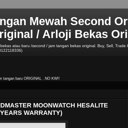
angan Mewah Second Ori
ginal / Arloji Bekas Ori
ji bekas atau baru /second / jam tangan bekas original. Buy, Sell, Tra
08122118336)
jam tangan baru ORIGINAL ..NO KW!!
EEDMASTER MOONWATCH HESALITE
E YEARS WARRANTY)