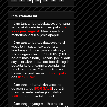
Info Website ini
- Jam tangan baru/bekas/second yang
terdapat di website ini merupakan
jam
asli
/
jam original
. Maaf saya tidak
menerima jam KW jenis apapun.
- Jam tangan baru/bekas/second di
wesbite ini sudah saya periksa
kondisinya. Kondisi jam sudah saya
tulis dengan nilai dari 90-100% (100%
berarti masih baru). Kondisi jam sudah
saya sertakan pada foto-foto di blog ini
beserta keterangannya seandainya
ada kekurangan. Yang pasti, saya
hanya menjual jam yang
bisa dipakai
dan
tidak rusak
.
- Jam tangan baru/bekas/second
dengan status [
FOR SALE
] berarti
masih tersedia sedangkan status
[
SOLD
] berarti sudah terjual.
- Jam tangan yang masih tersedia