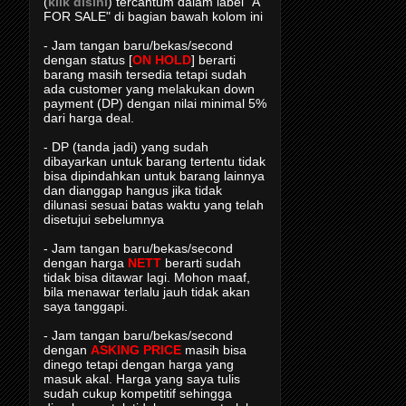
(
klik disini
) tercantum dalam label "A
FOR SALE" di bagian bawah kolom ini
- Jam tangan baru/bekas/second
dengan status [
ON HOLD
] berarti
barang masih tersedia tetapi sudah
ada customer yang melakukan down
payment (DP) dengan nilai minimal 5%
dari harga deal.
- DP (tanda jadi) yang sudah
dibayarkan untuk barang tertentu tidak
bisa dipindahkan untuk barang lainnya
dan dianggap hangus jika tidak
dilunasi sesuai batas waktu yang telah
disetujui sebelumnya
- Jam tangan baru/bekas/second
dengan harga
NETT
berarti sudah
tidak bisa ditawar lagi. Mohon maaf,
bila menawar terlalu jauh tidak akan
saya tanggapi.
- Jam tangan baru/bekas/second
dengan
ASKING PRICE
masih bisa
dinego tetapi dengan harga yang
masuk akal. Harga yang saya tulis
sudah cukup kompetitif sehingga