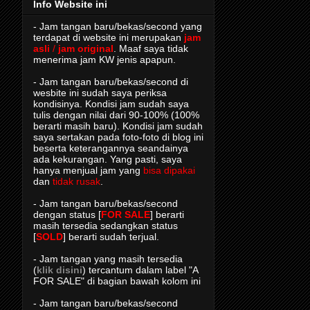
Info Website ini
- Jam tangan baru/bekas/second yang
terdapat di website ini merupakan
jam
asli
/
jam original
. Maaf saya tidak
menerima jam KW jenis apapun.
- Jam tangan baru/bekas/second di
wesbite ini sudah saya periksa
kondisinya. Kondisi jam sudah saya
tulis dengan nilai dari 90-100% (100%
berarti masih baru). Kondisi jam sudah
saya sertakan pada foto-foto di blog ini
beserta keterangannya seandainya
ada kekurangan. Yang pasti, saya
hanya menjual jam yang
bisa dipakai
dan
tidak rusak
.
- Jam tangan baru/bekas/second
dengan status [
FOR SALE
] berarti
masih tersedia sedangkan status
[
SOLD
] berarti sudah terjual.
- Jam tangan yang masih tersedia
(
klik disini
) tercantum dalam label "A
FOR SALE" di bagian bawah kolom ini
- Jam tangan baru/bekas/second