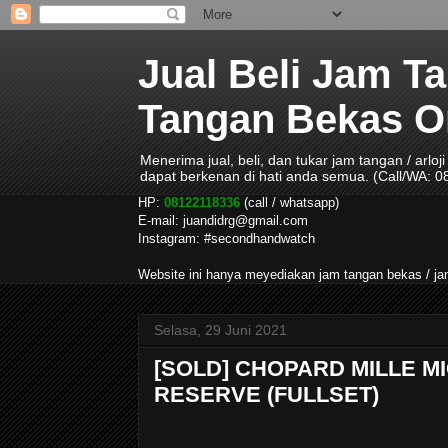
Jual Beli Jam T
Tangan Bekas Ori
Menerima jual, beli, dan tukar jam tangan / arlo
dapat berkenan di hati anda semua. (Call/WA: 
HP:
08122118336
(call / whatsapp)
E-mail: juandidrg@gmail.com
Instagram: #secondhandwatch
Website ini hanya meyediakan jam tangan bekas / 
Selasa, 29 Juni 2021
[SOLD] CHOPARD MILLE M
RESERVE (FULLSET)