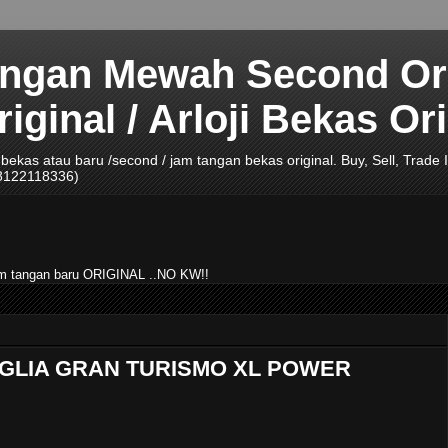
angan Mewah Second Ori
ginal / Arloji Bekas Ori
ji bekas atau baru /second / jam tangan bekas original. Buy, Sell, Tra
08122118336)
jam tangan baru ORIGINAL ..NO KW!!
IGLIA GRAN TURISMO XL POWER