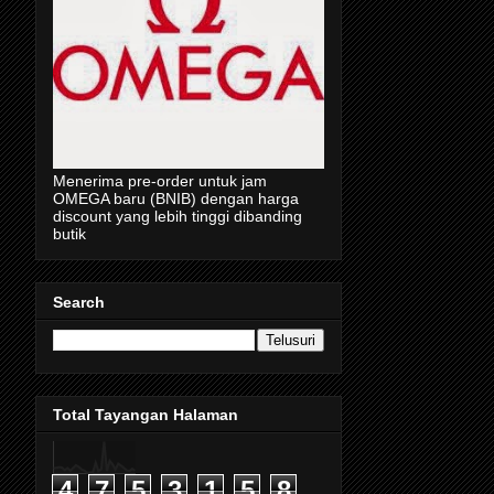
Menerima pre-order untuk jam
OMEGA baru (BNIB) dengan harga
discount yang lebih tinggi dibanding
butik
Search
Total Tayangan Halaman
4
7
5
3
1
5
8