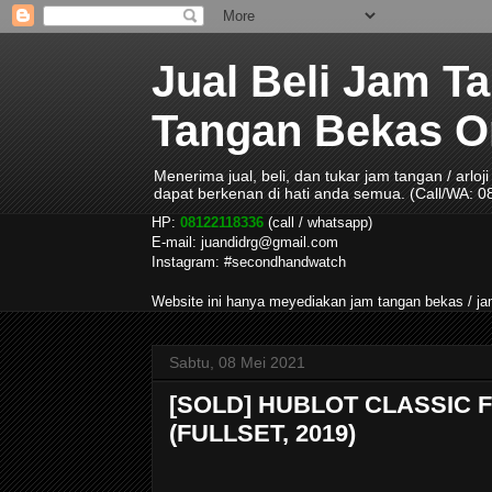
Jual Beli Jam T
Tangan Bekas Ori
Menerima jual, beli, dan tukar jam tangan / arlo
dapat berkenan di hati anda semua. (Call/WA: 
HP:
08122118336
(call / whatsapp)
E-mail: juandidrg@gmail.com
Instagram: #secondhandwatch
Website ini hanya meyediakan jam tangan bekas / 
Sabtu, 08 Mei 2021
[SOLD] HUBLOT CLASSIC 
(FULLSET, 2019)