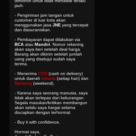
dimohon untuk tidak menawar terlalu
jauh.
- Pengiriman jam tangan untuk
customer di luar kota akan
menggunakan jasa
JNE
yang tercepat
dan diasuransikan.
- Pembayaran dapat dilakukan via
BCA
atau
Mandiri
. Nomor rekening
akan saya beri setelah deal harga.
Barang akan dikirim setelah jumlah
uang yang disetujui sudah saya
terima.
- Menerima
COD
(cash on delivery)
untuk daerah
Jakarta
(setiap hari) dan
Bandung
(weekend).
- Karena saya seorang manusia, saya
tidak akan terlepas dari kekurangan.
Segala masukan/kritikan membangun
akan selalu saya hargai selama
diucapkan dengan terhormat.
- Buy it with confidence.
Hormat saya,