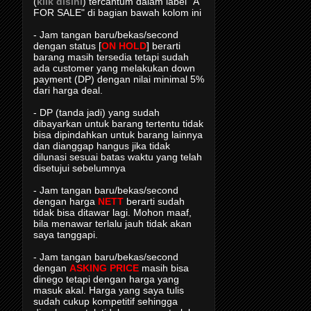
(
klik disini
) tercantum dalam label "A
FOR SALE" di bagian bawah kolom ini
- Jam tangan baru/bekas/second
dengan status [
ON HOLD
] berarti
barang masih tersedia tetapi sudah
ada customer yang melakukan down
payment (DP) dengan nilai minimal 5%
dari harga deal.
- DP (tanda jadi) yang sudah
dibayarkan untuk barang tertentu tidak
bisa dipindahkan untuk barang lainnya
dan dianggap hangus jika tidak
dilunasi sesuai batas waktu yang telah
disetujui sebelumnya
- Jam tangan baru/bekas/second
dengan harga
NETT
berarti sudah
tidak bisa ditawar lagi. Mohon maaf,
bila menawar terlalu jauh tidak akan
saya tanggapi.
- Jam tangan baru/bekas/second
dengan
ASKING PRICE
masih bisa
dinego tetapi dengan harga yang
masuk akal. Harga yang saya tulis
sudah cukup kompetitif sehingga