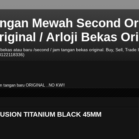
angan Mewah Second Ori
ginal / Arloji Bekas Ori
ji bekas atau baru /second / jam tangan bekas original. Buy, Sell, Tra
08122118336)
jam tangan baru ORIGINAL ..NO KW!!
FUSION TITANIUM BLACK 45MM