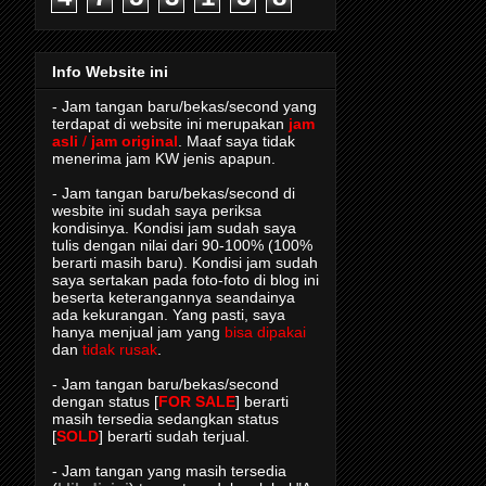
Info Website ini
- Jam tangan baru/bekas/second yang
terdapat di website ini merupakan
jam
asli
/
jam original
. Maaf saya tidak
menerima jam KW jenis apapun.
- Jam tangan baru/bekas/second di
wesbite ini sudah saya periksa
kondisinya. Kondisi jam sudah saya
tulis dengan nilai dari 90-100% (100%
berarti masih baru). Kondisi jam sudah
saya sertakan pada foto-foto di blog ini
beserta keterangannya seandainya
ada kekurangan. Yang pasti, saya
hanya menjual jam yang
bisa dipakai
dan
tidak rusak
.
- Jam tangan baru/bekas/second
dengan status [
FOR SALE
] berarti
masih tersedia sedangkan status
[
SOLD
] berarti sudah terjual.
- Jam tangan yang masih tersedia