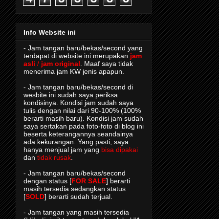
Info Website ini
- Jam tangan baru/bekas/second yang
terdapat di website ini merupakan
jam
asli
/
jam original
. Maaf saya tidak
menerima jam KW jenis apapun.
- Jam tangan baru/bekas/second di
wesbite ini sudah saya periksa
kondisinya. Kondisi jam sudah saya
tulis dengan nilai dari 90-100% (100%
berarti masih baru). Kondisi jam sudah
saya sertakan pada foto-foto di blog ini
beserta keterangannya seandainya
ada kekurangan. Yang pasti, saya
hanya menjual jam yang
bisa dipakai
dan
tidak rusak
.
- Jam tangan baru/bekas/second
dengan status [
FOR SALE
] berarti
masih tersedia sedangkan status
[
SOLD
] berarti sudah terjual.
- Jam tangan yang masih tersedia