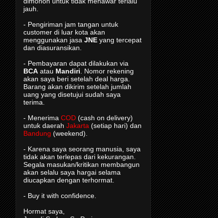
dimohon untuk tidak menawar terlalu
jauh.
- Pengiriman jam tangan untuk
customer di luar kota akan
menggunakan jasa
JNE
yang tercepat
dan diasuransikan.
- Pembayaran dapat dilakukan via
BCA
atau
Mandiri
. Nomor rekening
akan saya beri setelah deal harga.
Barang akan dikirim setelah jumlah
uang yang disetujui sudah saya
terima.
- Menerima
COD
(cash on delivery)
untuk daerah
Jakarta
(setiap hari) dan
Bandung
(weekend).
- Karena saya seorang manusia, saya
tidak akan terlepas dari kekurangan.
Segala masukan/kritikan membangun
akan selalu saya hargai selama
diucapkan dengan terhormat.
- Buy it with confidence.
Hormat saya,