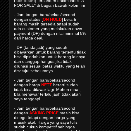
(
klik disini
) tercantum dalam label "A
FOR SALE" di bagian bawah kolom ini
- Jam tangan baru/bekas/second
dengan status [
ON HOLD
] berarti
barang masih tersedia tetapi sudah
ada customer yang melakukan down
payment (DP) dengan nilai minimal 5%
dari harga deal.
- DP (tanda jadi) yang sudah
dibayarkan untuk barang tertentu tidak
bisa dipindahkan untuk barang lainnya
dan dianggap hangus jika tidak
dilunasi sesuai batas waktu yang telah
disetujui sebelumnya
- Jam tangan baru/bekas/second
dengan harga
NETT
berarti sudah
tidak bisa ditawar lagi. Mohon maaf,
bila menawar terlalu jauh tidak akan
saya tanggapi.
- Jam tangan baru/bekas/second
dengan
ASKING PRICE
masih bisa
dinego tetapi dengan harga yang
masuk akal. Harga yang saya tulis
sudah cukup kompetitif sehingga