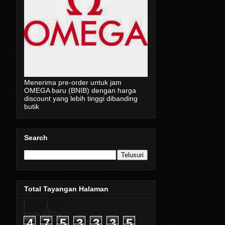
Menerima pre-order untuk jam
OMEGA baru (BNIB) dengan harga
discount yang lebih tinggi dibanding
butik
Search
Total Tayangan Halaman
4
7
5
3
3
3
5