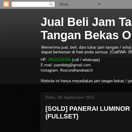
Jual Beli Jam T
Tangan Bekas Ori
Menerima jual, beli, dan tukar jam tangan / arlo
dapat berkenan di hati anda semua. (Call/WA: 
HP:
08122118336
(call / whatsapp)
E-mail: juandidrg@gmail.com
Instagram: #secondhandwatch
Website ini hanya meyediakan jam tangan bekas / 
Rabu, 08 September 2021
[SOLD] PANERAI LUMINOR 
(FULLSET)