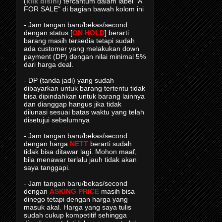
(
klik disini
) tercantum dalam label "A
FOR SALE" di bagian bawah kolom ini
- Jam tangan baru/bekas/second
dengan status [
ON HOLD
] berarti
barang masih tersedia tetapi sudah
ada customer yang melakukan down
payment (DP) dengan nilai minimal 5%
dari harga deal.
- DP (tanda jadi) yang sudah
dibayarkan untuk barang tertentu tidak
bisa dipindahkan untuk barang lainnya
dan dianggap hangus jika tidak
dilunasi sesuai batas waktu yang telah
disetujui sebelumnya
- Jam tangan baru/bekas/second
dengan harga
NETT
berarti sudah
tidak bisa ditawar lagi. Mohon maaf,
bila menawar terlalu jauh tidak akan
saya tanggapi.
- Jam tangan baru/bekas/second
dengan
ASKING PRICE
masih bisa
dinego tetapi dengan harga yang
masuk akal. Harga yang saya tulis
sudah cukup kompetitif sehingga