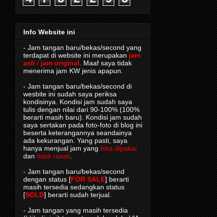
Info Website ini
- Jam tangan baru/bekas/second yang
terdapat di website ini merupakan
jam
asli
/
jam original
. Maaf saya tidak
menerima jam KW jenis apapun.
- Jam tangan baru/bekas/second di
wesbite ini sudah saya periksa
kondisinya. Kondisi jam sudah saya
tulis dengan nilai dari 90-100% (100%
berarti masih baru). Kondisi jam sudah
saya sertakan pada foto-foto di blog ini
beserta keterangannya seandainya
ada kekurangan. Yang pasti, saya
hanya menjual jam yang
bisa dipakai
dan
tidak rusak
.
- Jam tangan baru/bekas/second
dengan status [
FOR SALE
] berarti
masih tersedia sedangkan status
[
SOLD
] berarti sudah terjual.
- Jam tangan yang masih tersedia