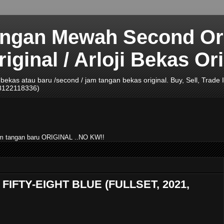
angan Mewah Second Ori
ginal / Arloji Bekas Ori
ji bekas atau baru /second / jam tangan bekas original. Buy, Sell, Tra
08122118336)
jam tangan baru ORIGINAL ..NO KW!!
IFTY-EIGHT BLUE (FULLSET, 2021,