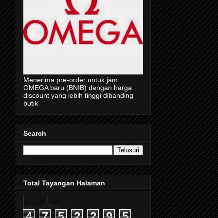
Menerima pre-order untuk jam
OMEGA baru (BNIB) dengan harga
discount yang lebih tinggi dibanding
butik
Search
Total Tayangan Halaman
4
7
5
2
2
9
5