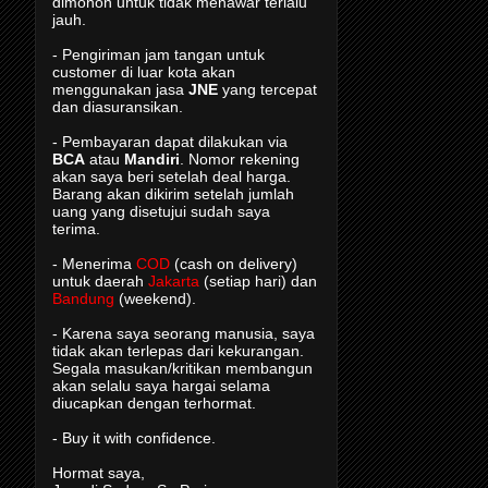
dimohon untuk tidak menawar terlalu
jauh.
- Pengiriman jam tangan untuk
customer di luar kota akan
menggunakan jasa
JNE
yang tercepat
dan diasuransikan.
- Pembayaran dapat dilakukan via
BCA
atau
Mandiri
. Nomor rekening
akan saya beri setelah deal harga.
Barang akan dikirim setelah jumlah
uang yang disetujui sudah saya
terima.
- Menerima
COD
(cash on delivery)
untuk daerah
Jakarta
(setiap hari) dan
Bandung
(weekend).
- Karena saya seorang manusia, saya
tidak akan terlepas dari kekurangan.
Segala masukan/kritikan membangun
akan selalu saya hargai selama
diucapkan dengan terhormat.
- Buy it with confidence.
Hormat saya,