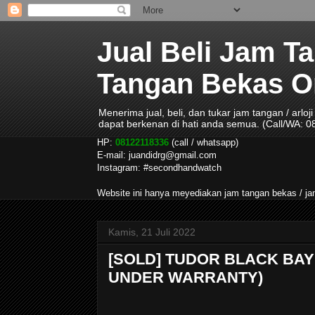
Jual Beli Jam T
Tangan Bekas Ori
Menerima jual, beli, dan tukar jam tangan / arlo
dapat berkenan di hati anda semua. (Call/WA: 
HP:
08122118336
(call / whatsapp)
E-mail: juandidrg@gmail.com
Instagram: #secondhandwatch
Website ini hanya meyediakan jam tangan bekas / 
Kamis, 21 Juli 2022
[SOLD] TUDOR BLACK BAY F
UNDER WARRANTY)