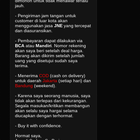
dimohon untuk tidak menawar terlalu
jauh.
- Pengiriman jam tangan untuk
customer di luar kota akan
menggunakan jasa
JNE
yang tercepat
dan diasuransikan.
- Pembayaran dapat dilakukan via
BCA
atau
Mandiri
. Nomor rekening
akan saya beri setelah deal harga.
Barang akan dikirim setelah jumlah
uang yang disetujui sudah saya
terima.
- Menerima
COD
(cash on delivery)
untuk daerah
Jakarta
(setiap hari) dan
Bandung
(weekend).
- Karena saya seorang manusia, saya
tidak akan terlepas dari kekurangan.
Segala masukan/kritikan membangun
akan selalu saya hargai selama
diucapkan dengan terhormat.
- Buy it with confidence.
Hormat saya,