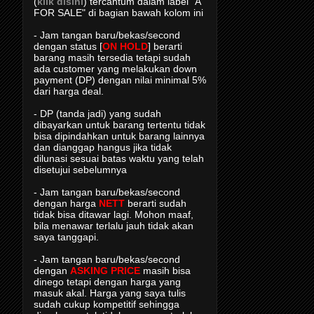
(
klik disini
) tercantum dalam label "A
FOR SALE" di bagian bawah kolom ini
- Jam tangan baru/bekas/second
dengan status [
ON HOLD
] berarti
barang masih tersedia tetapi sudah
ada customer yang melakukan down
payment (DP) dengan nilai minimal 5%
dari harga deal.
- DP (tanda jadi) yang sudah
dibayarkan untuk barang tertentu tidak
bisa dipindahkan untuk barang lainnya
dan dianggap hangus jika tidak
dilunasi sesuai batas waktu yang telah
disetujui sebelumnya
- Jam tangan baru/bekas/second
dengan harga
NETT
berarti sudah
tidak bisa ditawar lagi. Mohon maaf,
bila menawar terlalu jauh tidak akan
saya tanggapi.
- Jam tangan baru/bekas/second
dengan
ASKING PRICE
masih bisa
dinego tetapi dengan harga yang
masuk akal. Harga yang saya tulis
sudah cukup kompetitif sehingga