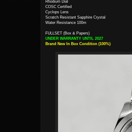
Rhodium Dial
COSC Certified
Cyclops Lens
Scratch Resistant Sapphire Crystal
Water Resistance 100m
FULLSET (Box & Papers)
UNDER WARRANTY UNTIL 2027
Brand New In Box Condition (100%)