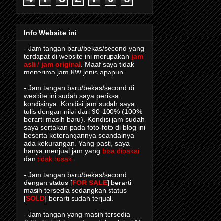
Info Website ini
- Jam tangan baru/bekas/second yang
terdapat di website ini merupakan
jam
asli
/
jam original
. Maaf saya tidak
menerima jam KW jenis apapun.
- Jam tangan baru/bekas/second di
wesbite ini sudah saya periksa
kondisinya. Kondisi jam sudah saya
tulis dengan nilai dari 90-100% (100%
berarti masih baru). Kondisi jam sudah
saya sertakan pada foto-foto di blog ini
beserta keterangannya seandainya
ada kekurangan. Yang pasti, saya
hanya menjual jam yang
bisa dipakai
dan
tidak rusak
.
- Jam tangan baru/bekas/second
dengan status [
FOR SALE
] berarti
masih tersedia sedangkan status
[
SOLD
] berarti sudah terjual.
- Jam tangan yang masih tersedia