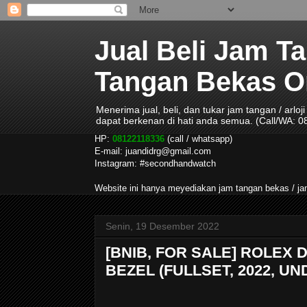
Jual Beli Jam T
Tangan Bekas Ori
Menerima jual, beli, dan tukar jam tangan / arlo
dapat berkenan di hati anda semua. (Call/WA: 
HP:
08122118336
(call / whatsapp)
E-mail: juandidrg@gmail.com
Instagram: #secondhandwatch
Website ini hanya meyediakan jam tangan bekas / 
Senin, 19 Desember 2022
[BNIB, FOR SALE] ROLEX 
BEZEL (FULLSET, 2022, 