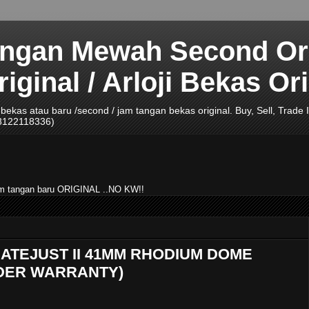
angan Mewah Second Ori
ginal / Arloji Bekas Ori
ji bekas atau baru /second / jam tangan bekas original. Buy, Sell, Tra
08122118336)
jam tangan baru ORIGINAL ..NO KW!!
DATEJUST II 41MM RHODIUM DOME
UNDER WARRANTY)