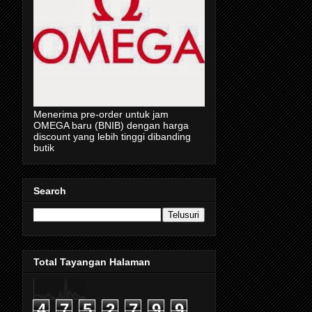
Menerima pre-order untuk jam
OMEGA baru (BNIB) dengan harga
discount yang lebih tinggi dibanding
butik
Search
Total Tayangan Halaman
4
7
5
2
7
9
9