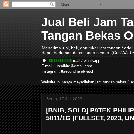
Jual Beli Jam T
Tangan Bekas Ori
Menerima jual, beli, dan tukar jam tangan / arlo
dapat berkenan di hati anda semua. (Call/WA: 
HP:
08122118336
(call / whatsapp)
E-mail: juandidrg@gmail.com
Instagram: #secondhandwatch
Website ini hanya meyediakan jam tangan bekas / 
Senin, 17 Juli 2023
[BNIB, SOLD] PATEK PHIL
5811/1G (FULLSET, 2023,