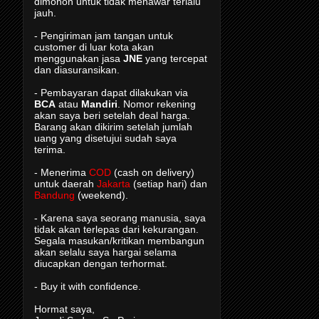
dimohon untuk tidak menawar terlalu
jauh.
- Pengiriman jam tangan untuk
customer di luar kota akan
menggunakan jasa
JNE
yang tercepat
dan diasuransikan.
- Pembayaran dapat dilakukan via
BCA
atau
Mandiri
. Nomor rekening
akan saya beri setelah deal harga.
Barang akan dikirim setelah jumlah
uang yang disetujui sudah saya
terima.
- Menerima
COD
(cash on delivery)
untuk daerah
Jakarta
(setiap hari) dan
Bandung
(weekend).
- Karena saya seorang manusia, saya
tidak akan terlepas dari kekurangan.
Segala masukan/kritikan membangun
akan selalu saya hargai selama
diucapkan dengan terhormat.
- Buy it with confidence.
Hormat saya,