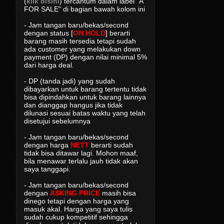
(
klik disini
) tercantum dalam label "A
FOR SALE" di bagian bawah kolom ini
- Jam tangan baru/bekas/second
dengan status [
ON HOLD
] berarti
barang masih tersedia tetapi sudah
ada customer yang melakukan down
payment (DP) dengan nilai minimal 5%
dari harga deal.
- DP (tanda jadi) yang sudah
dibayarkan untuk barang tertentu tidak
bisa dipindahkan untuk barang lainnya
dan dianggap hangus jika tidak
dilunasi sesuai batas waktu yang telah
disetujui sebelumnya
- Jam tangan baru/bekas/second
dengan harga
NETT
berarti sudah
tidak bisa ditawar lagi. Mohon maaf,
bila menawar terlalu jauh tidak akan
saya tanggapi.
- Jam tangan baru/bekas/second
dengan
ASKING PRICE
masih bisa
dinego tetapi dengan harga yang
masuk akal. Harga yang saya tulis
sudah cukup kompetitif sehingga