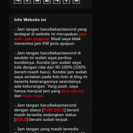
Info Website ini
- Jam tangan baru/bekas/second yang
terdapat di website ini merupakan
jam
asli
/
jam original
. Maaf saya tidak
menerima jam KW jenis apapun.
- Jam tangan baru/bekas/second di
wesbite ini sudah saya periksa
kondisinya. Kondisi jam sudah saya
tulis dengan nilai dari 90-100% (100%
berarti masih baru). Kondisi jam sudah
saya sertakan pada foto-foto di blog ini
beserta keterangannya seandainya
ada kekurangan. Yang pasti, saya
hanya menjual jam yang
bisa dipakai
dan
tidak rusak
.
- Jam tangan baru/bekas/second
dengan status [
FOR SALE
] berarti
masih tersedia sedangkan status
[
SOLD
] berarti sudah terjual.
- Jam tangan yang masih tersedia