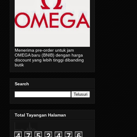
Menerima pre-order untuk jam
OMEGA baru (BNIB) dengan harga
discount yang lebih tinggi dibanding
butik
Search
Total Tayangan Halaman
4
7
5
2
4
7
6