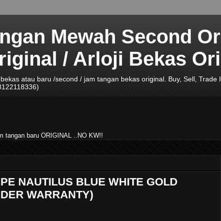
angan Mewah Second Ori
ginal / Arloji Bekas Ori
ji bekas atau baru /second / jam tangan bekas original. Buy, Sell, Tra
08122118336)
jam tangan baru ORIGINAL ..NO KW!!
IPPE NAUTILUS BLUE WHITE GOLD
 UNDER WARRANTY)