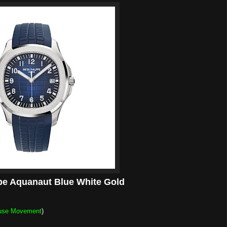
ppe Aquanaut Blue White Gold
use Movement
)