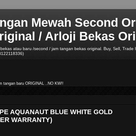
angan Mewah Second Ori
ginal / Arloji Bekas Ori
ji bekas atau baru /second / jam tangan bekas original. Buy, Sell, Tra
08122118336)
jam tangan baru ORIGINAL ..NO KW!!
LIPPE AQUANAUT BLUE WHITE GOLD
NDER WARRANTY)