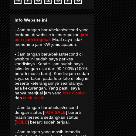
Info Website ini
- Jam tangan baru/bekas/second yang
terdapat di website ini merupakan
jam
asli
/
jam original
. Maaf saya tidak
menerima jam KW jenis apapun.
- Jam tangan baru/bekas/second di
wesbite ini sudah saya periksa
kondisinya. Kondisi jam sudah saya
tulis dengan nilai dari 90-100% (100%
berarti masih baru). Kondisi jam sudah
saya sertakan pada foto-foto di blog ini
beserta keterangannya seandainya
ada kekurangan. Yang pasti, saya
hanya menjual jam yang
bisa dipakai
dan
tidak rusak
.
- Jam tangan baru/bekas/second
dengan status [
FOR SALE
] berarti
masih tersedia sedangkan status
[
SOLD
] berarti sudah terjual.
- Jam tangan yang masih tersedia