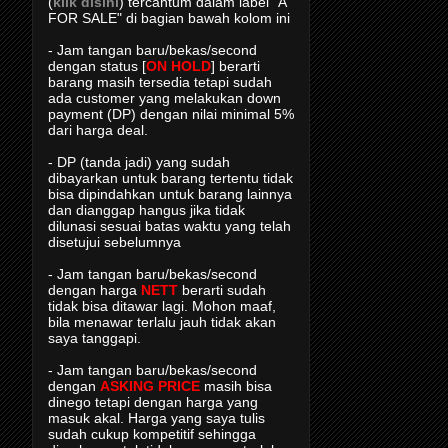
(
klik disini
) tercantum dalam label "A
FOR SALE" di bagian bawah kolom ini
- Jam tangan baru/bekas/second
dengan status [
ON HOLD
] berarti
barang masih tersedia tetapi sudah
ada customer yang melakukan down
payment (DP) dengan nilai minimal 5%
dari harga deal.
- DP (tanda jadi) yang sudah
dibayarkan untuk barang tertentu tidak
bisa dipindahkan untuk barang lainnya
dan dianggap hangus jika tidak
dilunasi sesuai batas waktu yang telah
disetujui sebelumnya
- Jam tangan baru/bekas/second
dengan harga
NETT
berarti sudah
tidak bisa ditawar lagi. Mohon maaf,
bila menawar terlalu jauh tidak akan
saya tanggapi.
- Jam tangan baru/bekas/second
dengan
ASKING PRICE
masih bisa
dinego tetapi dengan harga yang
masuk akal. Harga yang saya tulis
sudah cukup kompetitif sehingga