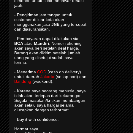
dimohon untuk tidak menawar terlalu
jauh.
- Pengiriman jam tangan untuk
customer di luar kota akan
menggunakan jasa
JNE
yang tercepat
dan diasuransikan.
- Pembayaran dapat dilakukan via
BCA
atau
Mandiri
. Nomor rekening
akan saya beri setelah deal harga.
Barang akan dikirim setelah jumlah
uang yang disetujui sudah saya
terima.
- Menerima
COD
(cash on delivery)
untuk daerah
Jakarta
(setiap hari) dan
Bandung
(weekend).
- Karena saya seorang manusia, saya
tidak akan terlepas dari kekurangan.
Segala masukan/kritikan membangun
akan selalu saya hargai selama
diucapkan dengan terhormat.
- Buy it with confidence.
Hormat saya,