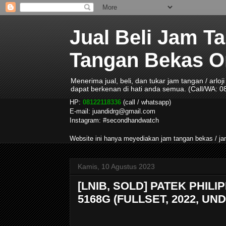
Jual Beli Jam T
Tangan Bekas Ori
Menerima jual, beli, dan tukar jam tangan / arlo
dapat berkenan di hati anda semua. (Call/WA: 
HP:
08122118336
(call / whatsapp)
E-mail: juandidrg@gmail.com
Instagram: #secondhandwatch
Website ini hanya meyediakan jam tangan bekas / 
Kamis, 10 Agustus 2023
[LNIB, SOLD] PATEK PHI
5168G (FULLSET, 2022, U