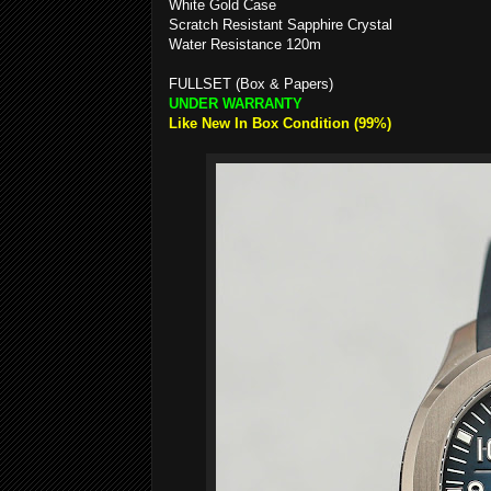
White Gold Case
Scratch Resistant Sapphire Crystal
Water Resistance 120m
FULLSET (Box & Papers)
UNDER WARRANTY
Like New In Box Condition (99%)