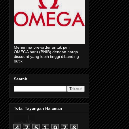
Menerima pre-order untuk jam
OMEGA baru (BNIB) dengan harga
discount yang lebih tinggi dibanding
butik
Search
Total Tayangan Halaman
4
7
5
1
9
7
6