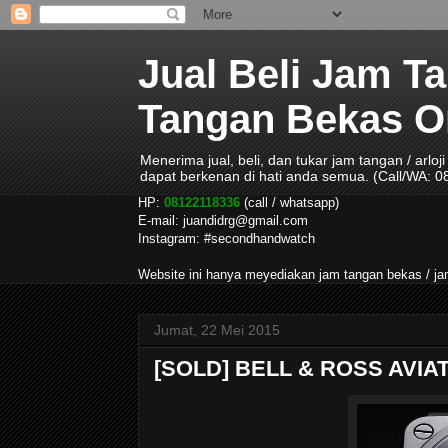
Jual Beli Jam T
Tangan Bekas Ori
Menerima jual, beli, dan tukar jam tangan / arlo
dapat berkenan di hati anda semua. (Call/WA: 
HP:
08122118336
(call / whatsapp)
E-mail: juandidrg@gmail.com
Instagram: #secondhandwatch
Website ini hanya meyediakan jam tangan bekas / 
Jumat, 22 Mei 2015
[SOLD] BELL & ROSS AVIA