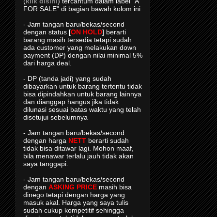
(
klik disini
) tercantum dalam label "A
FOR SALE" di bagian bawah kolom ini
- Jam tangan baru/bekas/second
dengan status [
ON HOLD
] berarti
barang masih tersedia tetapi sudah
ada customer yang melakukan down
payment (DP) dengan nilai minimal 5%
dari harga deal.
- DP (tanda jadi) yang sudah
dibayarkan untuk barang tertentu tidak
bisa dipindahkan untuk barang lainnya
dan dianggap hangus jika tidak
dilunasi sesuai batas waktu yang telah
disetujui sebelumnya
- Jam tangan baru/bekas/second
dengan harga
NETT
berarti sudah
tidak bisa ditawar lagi. Mohon maaf,
bila menawar terlalu jauh tidak akan
saya tanggapi.
- Jam tangan baru/bekas/second
dengan
ASKING PRICE
masih bisa
dinego tetapi dengan harga yang
masuk akal. Harga yang saya tulis
sudah cukup kompetitif sehingga