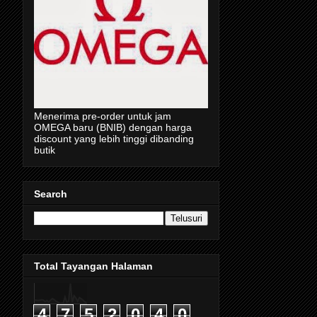
Menerima pre-order untuk jam
OMEGA baru (BNIB) dengan harga
discount yang lebih tinggi dibanding
butik
Search
Total Tayangan Halaman
4
7
5
2
0
4
0