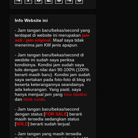
Info Website ini
- Jam tangan baru/bekas/second yang
terdapat di website ini merupakan
jam
asli
/
jam original
. Maaf saya tidak
menerima jam KW jenis apapun.
- Jam tangan baru/bekas/second di
wesbite ini sudah saya periksa
kondisinya. Kondisi jam sudah saya
tulis dengan nilai dari 90-100% (100%
berarti masih baru). Kondisi jam sudah
saya sertakan pada foto-foto di blog ini
beserta keterangannya seandainya
ada kekurangan. Yang pasti, saya
hanya menjual jam yang
bisa dipakai
dan
tidak rusak
.
- Jam tangan baru/bekas/second
dengan status [
FOR SALE
] berarti
masih tersedia sedangkan status
[
SOLD
] berarti sudah terjual.
- Jam tangan yang masih tersedia