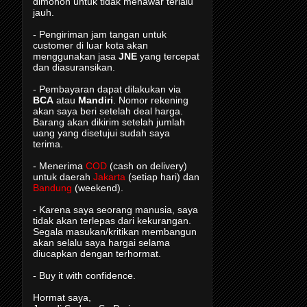
dimohon untuk tidak menawar terlalu
jauh.
- Pengiriman jam tangan untuk
customer di luar kota akan
menggunakan jasa
JNE
yang tercepat
dan diasuransikan.
- Pembayaran dapat dilakukan via
BCA
atau
Mandiri
. Nomor rekening
akan saya beri setelah deal harga.
Barang akan dikirim setelah jumlah
uang yang disetujui sudah saya
terima.
- Menerima
COD
(cash on delivery)
untuk daerah
Jakarta
(setiap hari) dan
Bandung
(weekend).
- Karena saya seorang manusia, saya
tidak akan terlepas dari kekurangan.
Segala masukan/kritikan membangun
akan selalu saya hargai selama
diucapkan dengan terhormat.
- Buy it with confidence.
Hormat saya,