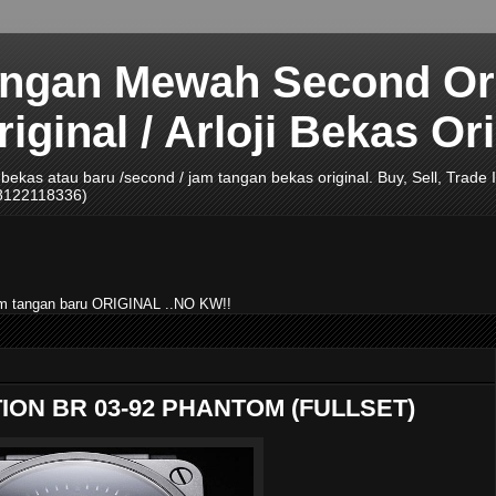
angan Mewah Second Ori
ginal / Arloji Bekas Ori
ji bekas atau baru /second / jam tangan bekas original. Buy, Sell, Tra
08122118336)
jam tangan baru ORIGINAL ..NO KW!!
TION BR 03-92 PHANTOM (FULLSET)