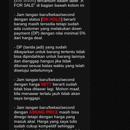
(
klik disini
) tercantum dalam label "A
FOR SALE" di bagian bawah kolom ini
- Jam tangan baru/bekas/second
dengan status [
ON HOLD
] berarti
barang masih tersedia tetapi sudah
ada customer yang melakukan down
payment (DP) dengan nilai minimal 5%
dari harga deal.
- DP (tanda jadi) yang sudah
dibayarkan untuk barang tertentu tidak
bisa dipindahkan untuk barang lainnya
dan dianggap hangus jika tidak
dilunasi sesuai batas waktu yang telah
disetujui sebelumnya
- Jam tangan baru/bekas/second
dengan harga
NETT
berarti sudah
tidak bisa ditawar lagi. Mohon maaf,
bila menawar terlalu jauh tidak akan
saya tanggapi.
- Jam tangan baru/bekas/second
dengan
ASKING PRICE
masih bisa
dinego tetapi dengan harga yang
masuk akal. Harga yang saya tulis
sudah cukup kompetitif sehingga