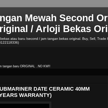
angan Mewah Second Ori
ginal / Arloji Bekas Ori
ji bekas atau baru /second / jam tangan bekas original. Buy, Sell, Tra
08122118336)
jam tangan baru ORIGINAL ..NO KW!!
SUBMARINER DATE CERAMIC 40MM
VE YEARS WARRANTY)