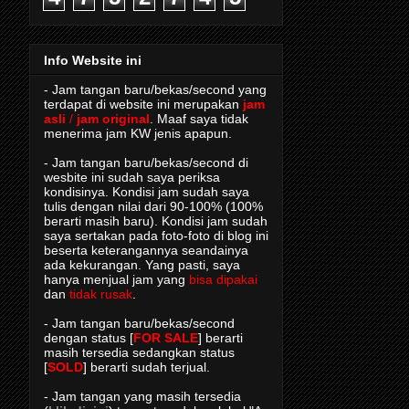
Info Website ini
- Jam tangan baru/bekas/second yang
terdapat di website ini merupakan
jam
asli
/
jam original
. Maaf saya tidak
menerima jam KW jenis apapun.
- Jam tangan baru/bekas/second di
wesbite ini sudah saya periksa
kondisinya. Kondisi jam sudah saya
tulis dengan nilai dari 90-100% (100%
berarti masih baru). Kondisi jam sudah
saya sertakan pada foto-foto di blog ini
beserta keterangannya seandainya
ada kekurangan. Yang pasti, saya
hanya menjual jam yang
bisa dipakai
dan
tidak rusak
.
- Jam tangan baru/bekas/second
dengan status [
FOR SALE
] berarti
masih tersedia sedangkan status
[
SOLD
] berarti sudah terjual.
- Jam tangan yang masih tersedia