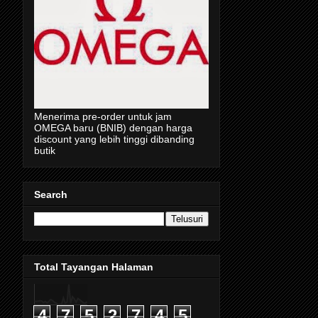
Menerima pre-order untuk jam
OMEGA baru (BNIB) dengan harga
discount yang lebih tinggi dibanding
butik
Search
Total Tayangan Halaman
4
7
5
2
7
4
5