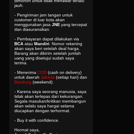
dimohon untuk tidak menawar terlalu
jauh.
- Pengiriman jam tangan untuk
customer di luar kota akan
menggunakan jasa
JNE
yang tercepat
dan diasuransikan.
- Pembayaran dapat dilakukan via
BCA
atau
Mandiri
. Nomor rekening
akan saya beri setelah deal harga.
Barang akan dikirim setelah jumlah
uang yang disetujui sudah saya
terima.
- Menerima
COD
(cash on delivery)
untuk daerah
Jakarta
(setiap hari) dan
Bandung
(weekend).
- Karena saya seorang manusia, saya
tidak akan terlepas dari kekurangan.
Segala masukan/kritikan membangun
akan selalu saya hargai selama
diucapkan dengan terhormat.
- Buy it with confidence.
Hormat saya,