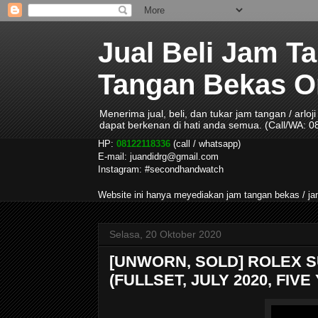
Jual Beli Jam T
Tangan Bekas Ori
Menerima jual, beli, dan tukar jam tangan / arlo
dapat berkenan di hati anda semua. (Call/WA: 
HP:
08122118336
(call / whatsapp)
E-mail: juandidrg@gmail.com
Instagram: #secondhandwatch
Website ini hanya meyediakan jam tangan bekas / 
Selasa, 20 Oktober 2020
[UNWORN, SOLD] ROLEX 
(FULLSET, JULY 2020, FI