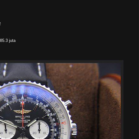
R
5.3 juta