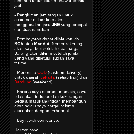
dimohon untuk tidak menawar terlalu
jauh.
- Pengiriman jam tangan untuk
customer di luar kota akan
menggunakan jasa
JNE
yang tercepat
dan diasuransikan.
- Pembayaran dapat dilakukan via
BCA
atau
Mandiri
. Nomor rekening
akan saya beri setelah deal harga.
Barang akan dikirim setelah jumlah
uang yang disetujui sudah saya
terima.
- Menerima
COD
(cash on delivery)
untuk daerah
Jakarta
(setiap hari) dan
Bandung
(weekend).
- Karena saya seorang manusia, saya
tidak akan terlepas dari kekurangan.
Segala masukan/kritikan membangun
akan selalu saya hargai selama
diucapkan dengan terhormat.
- Buy it with confidence.
Hormat saya,