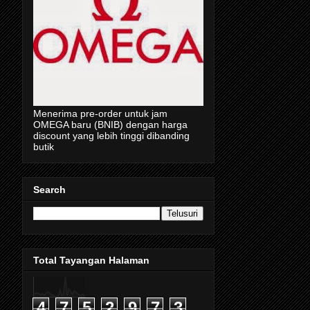
Menerima pre-order untuk jam
OMEGA baru (BNIB) dengan harga
discount yang lebih tinggi dibanding
butik
Search
Total Tayangan Halaman
4
7
5
2
9
7
3