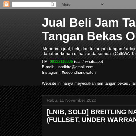
Jual Beli Jam T
Tangan Bekas Ori
Menerima jual, beli, dan tukar jam tangan / arlo
dapat berkenan di hati anda semua. (Call/WA: 
HP:
08122118336
(call / whatsapp)
E-mail: juandidrg@gmail.com
Instagram: #secondhandwatch
Website ini hanya meyediakan jam tangan bekas / 
Rabu, 11 November 2020
[LNIB, SOLD] BREITLING 
(FULLSET, UNDER WARRA