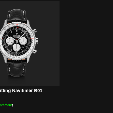
itling Navitimer B01
ovement
)