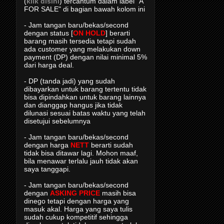
(
klik disini
) tercantum dalam label "A
FOR SALE" di bagian bawah kolom ini
- Jam tangan baru/bekas/second
dengan status [
ON HOLD
] berarti
barang masih tersedia tetapi sudah
ada customer yang melakukan down
payment (DP) dengan nilai minimal 5%
dari harga deal.
- DP (tanda jadi) yang sudah
dibayarkan untuk barang tertentu tidak
bisa dipindahkan untuk barang lainnya
dan dianggap hangus jika tidak
dilunasi sesuai batas waktu yang telah
disetujui sebelumnya
- Jam tangan baru/bekas/second
dengan harga
NETT
berarti sudah
tidak bisa ditawar lagi. Mohon maaf,
bila menawar terlalu jauh tidak akan
saya tanggapi.
- Jam tangan baru/bekas/second
dengan
ASKING PRICE
masih bisa
dinego tetapi dengan harga yang
masuk akal. Harga yang saya tulis
sudah cukup kompetitif sehingga