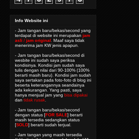
Info Website ini
- Jam tangan baru/bekas/second yang
terdapat di website ini merupakan
jam
asli
/
jam original
. Maaf saya tidak
menerima jam KW jenis apapun.
- Jam tangan baru/bekas/second di
wesbite ini sudah saya periksa
kondisinya. Kondisi jam sudah saya
tulis dengan nilai dari 90-100% (100%
berarti masih baru). Kondisi jam sudah
saya sertakan pada foto-foto di blog ini
beserta keterangannya seandainya
ada kekurangan. Yang pasti, saya
hanya menjual jam yang
bisa dipakai
dan
tidak rusak
.
- Jam tangan baru/bekas/second
dengan status [
FOR SALE
] berarti
masih tersedia sedangkan status
[
SOLD
] berarti sudah terjual.
- Jam tangan yang masih tersedia