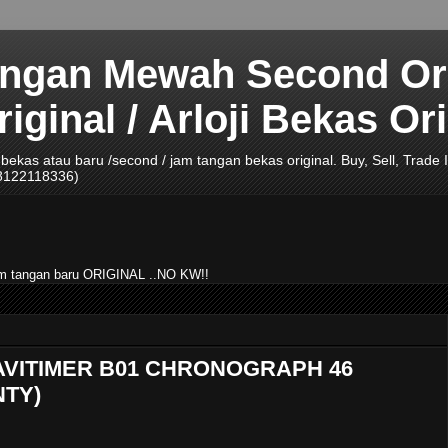
angan Mewah Second Ori
ginal / Arloji Bekas Ori
ji bekas atau baru /second / jam tangan bekas original. Buy, Sell, Tra
08122118336)
jam tangan baru ORIGINAL ..NO KW!!
NAVITIMER B01 CHRONOGRAPH 46
NTY)