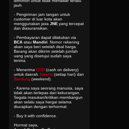
dimohon untuk tidak menawar terlalu
jauh.
- Pengiriman jam tangan untuk
customer di luar kota akan
menggunakan jasa
JNE
yang tercepat
dan diasuransikan.
- Pembayaran dapat dilakukan via
BCA
atau
Mandiri
. Nomor rekening
akan saya beri setelah deal harga.
Barang akan dikirim setelah jumlah
uang yang disetujui sudah saya
terima.
- Menerima
COD
(cash on delivery)
untuk daerah
Jakarta
(setiap hari) dan
Bandung
(weekend).
- Karena saya seorang manusia, saya
tidak akan terlepas dari kekurangan.
Segala masukan/kritikan membangun
akan selalu saya hargai selama
diucapkan dengan terhormat.
- Buy it with confidence.
Hormat saya,