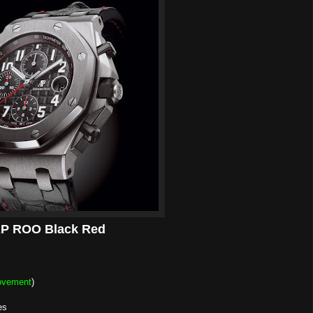
P ROO Black Red
ovement
)
es