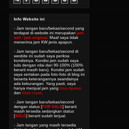
Info Website ini
- Jam tangan baru/bekas/second yang
terdapat di website ini merupakan
jam
asli
/
jam original
. Maaf saya tidak
menerima jam KW jenis apapun.
- Jam tangan baru/bekas/second di
wesbite ini sudah saya periksa
kondisinya. Kondisi jam sudah saya
tulis dengan nilai dari 90-100% (100%
berarti masih baru). Kondisi jam sudah
saya sertakan pada foto-foto di blog ini
beserta keterangannya seandainya
ada kekurangan. Yang pasti, saya
hanya menjual jam yang
bisa dipakai
dan
tidak rusak
.
- Jam tangan baru/bekas/second
dengan status [
FOR SALE
] berarti
masih tersedia sedangkan status
[
SOLD
] berarti sudah terjual.
- Jam tangan yang masih tersedia