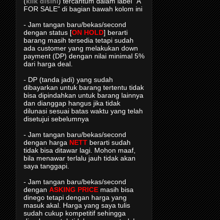
(
klik disini
) tercantum dalam label "A
FOR SALE" di bagian bawah kolom ini
- Jam tangan baru/bekas/second
dengan status [
ON HOLD
] berarti
barang masih tersedia tetapi sudah
ada customer yang melakukan down
payment (DP) dengan nilai minimal 5%
dari harga deal.
- DP (tanda jadi) yang sudah
dibayarkan untuk barang tertentu tidak
bisa dipindahkan untuk barang lainnya
dan dianggap hangus jika tidak
dilunasi sesuai batas waktu yang telah
disetujui sebelumnya
- Jam tangan baru/bekas/second
dengan harga
NETT
berarti sudah
tidak bisa ditawar lagi. Mohon maaf,
bila menawar terlalu jauh tidak akan
saya tanggapi.
- Jam tangan baru/bekas/second
dengan
ASKING PRICE
masih bisa
dinego tetapi dengan harga yang
masuk akal. Harga yang saya tulis
sudah cukup kompetitif sehingga