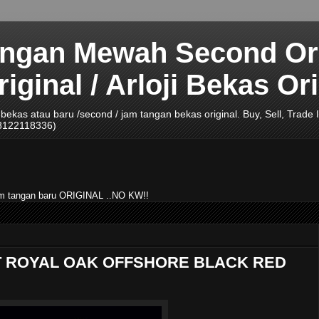
angan Mewah Second Ori
ginal / Arloji Bekas Ori
ji bekas atau baru /second / jam tangan bekas original. Buy, Sell, Tra
08122118336)
jam tangan baru ORIGINAL ..NO KW!!
T ROYAL OAK OFFSHORE BLACK RED