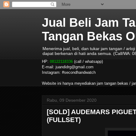
Jual Beli Jam T
Tangan Bekas Ori
Menerima jual, beli, dan tukar jam tangan / arlo
dapat berkenan di hati anda semua. (Call/WA: 
HP:
08122118336
(call / whatsapp)
E-mail: juandidrg@gmail.com
Instagram: #secondhandwatch
Website ini hanya meyediakan jam tangan bekas / 
Rabu, 09 Desember 2020
[SOLD] AUDEMARS PIGUE
(FULLSET)