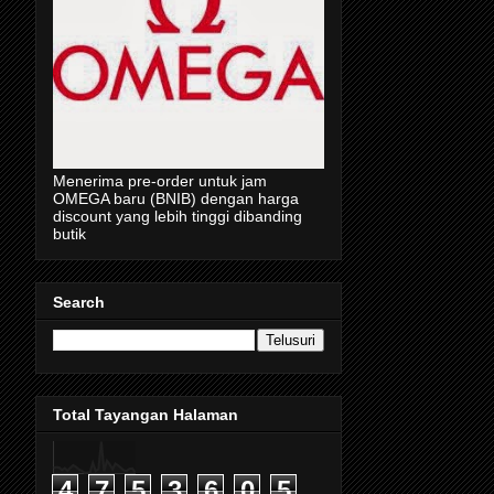
Menerima pre-order untuk jam
OMEGA baru (BNIB) dengan harga
discount yang lebih tinggi dibanding
butik
Search
Total Tayangan Halaman
4
7
5
3
6
0
5