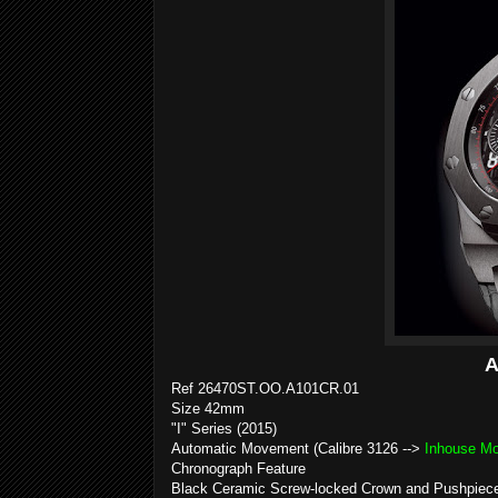
A
Ref 26470ST.OO.A101CR.01
Size 42mm
"I" Series (2015)
Automatic Movement (Calibre 3126 -->
Inhouse M
Chronograph Feature
Black Ceramic Screw-locked Crown and Pushpiec