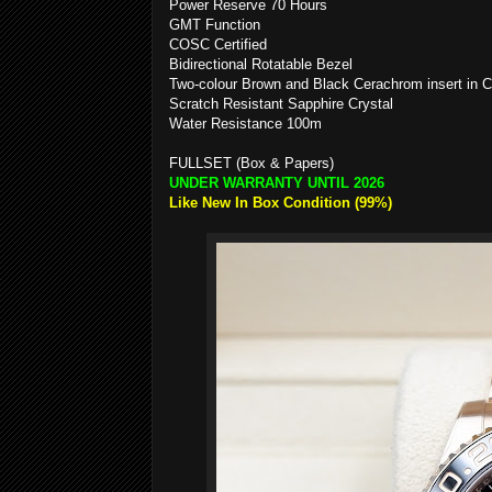
Power Reserve 70 Hours
GMT Function
COSC Certified
Bidirectional Rotatable Bezel
Two-colour Brown and Black Cerachrom insert in 
Scratch Resistant Sapphire Crystal
Water Resistance 100m
FULLSET (Box & Papers)
UNDER WARRANTY UNTIL 2026
Like New In Box Condition (99%)