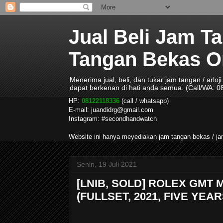
Jual Beli Jam T
Tangan Bekas Ori
Menerima jual, beli, dan tukar jam tangan / arlo
dapat berkenan di hati anda semua. (Call/WA: 
HP:
08122118336
(call / whatsapp)
E-mail: juandidrg@gmail.com
Instagram: #secondhandwatch
Website ini hanya meyediakan jam tangan bekas / 
Senin, 19 Juli 2021
[LNIB, SOLD] ROLEX GMT 
(FULLSET, 2021, FIVE YE