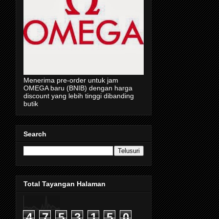
Menerima pre-order untuk jam
OMEGA baru (BNIB) dengan harga
discount yang lebih tinggi dibanding
butik
Search
Total Tayangan Halaman
4
7
5
3
1
5
0