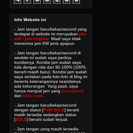
Info Website ini
- Jam tangan baru/bekas/second yang
terdapat di website ini merupakan
jam
asli
/
jam original
. Maaf saya tidak
menerima jam KW jenis apapun.
- Jam tangan baru/bekas/second di
wesbite ini sudah saya periksa
kondisinya. Kondisi jam sudah saya
tulis dengan nilai dari 90-100% (100%
berarti masih baru). Kondisi jam sudah
saya sertakan pada foto-foto di blog ini
beserta keterangannya seandainya
ada kekurangan. Yang pasti, saya
hanya menjual jam yang
bisa dipakai
dan
tidak rusak
.
- Jam tangan baru/bekas/second
dengan status [
FOR SALE
] berarti
masih tersedia sedangkan status
[
SOLD
] berarti sudah terjual.
- Jam tangan yang masih tersedia