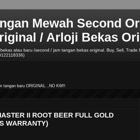
angan Mewah Second Ori
ginal / Arloji Bekas Ori
ji bekas atau baru /second / jam tangan bekas original. Buy, Sell, Tra
08122118336)
jam tangan baru ORIGINAL ..NO KW!!
MASTER II ROOT BEER FULL GOLD
ARS WARRANTY)