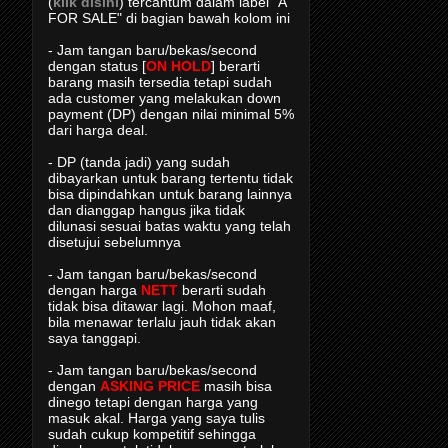
(
klik disini
) tercantum dalam label "A
FOR SALE" di bagian bawah kolom ini
- Jam tangan baru/bekas/second
dengan status [
ON HOLD
] berarti
barang masih tersedia tetapi sudah
ada customer yang melakukan down
payment (DP) dengan nilai minimal 5%
dari harga deal.
- DP (tanda jadi) yang sudah
dibayarkan untuk barang tertentu tidak
bisa dipindahkan untuk barang lainnya
dan dianggap hangus jika tidak
dilunasi sesuai batas waktu yang telah
disetujui sebelumnya
- Jam tangan baru/bekas/second
dengan harga
NETT
berarti sudah
tidak bisa ditawar lagi. Mohon maaf,
bila menawar terlalu jauh tidak akan
saya tanggapi.
- Jam tangan baru/bekas/second
dengan
ASKING PRICE
masih bisa
dinego tetapi dengan harga yang
masuk akal. Harga yang saya tulis
sudah cukup kompetitif sehingga