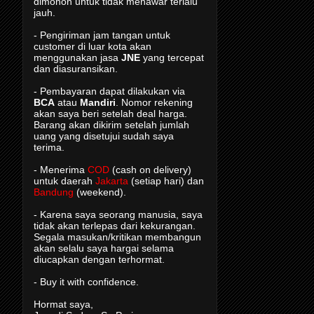
dimohon untuk tidak menawar terlalu
jauh.
- Pengiriman jam tangan untuk
customer di luar kota akan
menggunakan jasa
JNE
yang tercepat
dan diasuransikan.
- Pembayaran dapat dilakukan via
BCA
atau
Mandiri
. Nomor rekening
akan saya beri setelah deal harga.
Barang akan dikirim setelah jumlah
uang yang disetujui sudah saya
terima.
- Menerima
COD
(cash on delivery)
untuk daerah
Jakarta
(setiap hari) dan
Bandung
(weekend).
- Karena saya seorang manusia, saya
tidak akan terlepas dari kekurangan.
Segala masukan/kritikan membangun
akan selalu saya hargai selama
diucapkan dengan terhormat.
- Buy it with confidence.
Hormat saya,