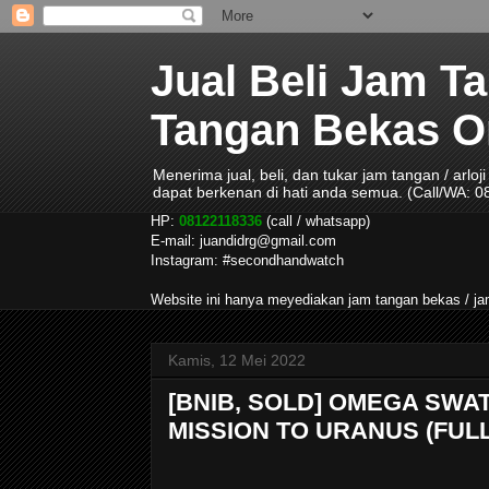
Jual Beli Jam T
Tangan Bekas Ori
Menerima jual, beli, dan tukar jam tangan / arlo
dapat berkenan di hati anda semua. (Call/WA: 
HP:
08122118336
(call / whatsapp)
E-mail: juandidrg@gmail.com
Instagram: #secondhandwatch
Website ini hanya meyediakan jam tangan bekas / 
Kamis, 12 Mei 2022
[BNIB, SOLD] OMEGA SW
MISSION TO URANUS (FULL