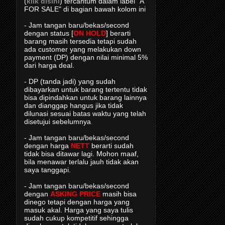
(
klik disini
) tercantum dalam label "A
FOR SALE" di bagian bawah kolom ini
- Jam tangan baru/bekas/second
dengan status [
ON HOLD
] berarti
barang masih tersedia tetapi sudah
ada customer yang melakukan down
payment (DP) dengan nilai minimal 5%
dari harga deal.
- DP (tanda jadi) yang sudah
dibayarkan untuk barang tertentu tidak
bisa dipindahkan untuk barang lainnya
dan dianggap hangus jika tidak
dilunasi sesuai batas waktu yang telah
disetujui sebelumnya
- Jam tangan baru/bekas/second
dengan harga
NETT
berarti sudah
tidak bisa ditawar lagi. Mohon maaf,
bila menawar terlalu jauh tidak akan
saya tanggapi.
- Jam tangan baru/bekas/second
dengan
ASKING PRICE
masih bisa
dinego tetapi dengan harga yang
masuk akal. Harga yang saya tulis
sudah cukup kompetitif sehingga