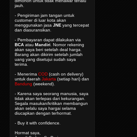
dimohon untuk tidak menawar terlalu
jauh.
- Pengiriman jam tangan untuk
customer di luar kota akan
menggunakan jasa
JNE
yang tercepat
dan diasuransikan.
- Pembayaran dapat dilakukan via
BCA
atau
Mandiri
. Nomor rekening
akan saya beri setelah deal harga.
Barang akan dikirim setelah jumlah
uang yang disetujui sudah saya
terima.
- Menerima
COD
(cash on delivery)
untuk daerah
Jakarta
(setiap hari) dan
Bandung
(weekend).
- Karena saya seorang manusia, saya
tidak akan terlepas dari kekurangan.
Segala masukan/kritikan membangun
akan selalu saya hargai selama
diucapkan dengan terhormat.
- Buy it with confidence.
Hormat saya,