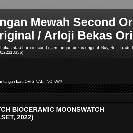
angan Mewah Second Ori
ginal / Arloji Bekas Ori
ji bekas atau baru /second / jam tangan bekas original. Buy, Sell, Tra
08122118336)
jam tangan baru ORIGINAL ..NO KW!!
ATCH BIOCERAMIC MOONSWATCH
SET, 2022)