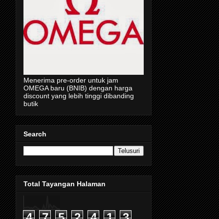
Menerima pre-order untuk jam
OMEGA baru (BNIB) dengan harga
discount yang lebih tinggi dibanding
butik
Search
Total Tayangan Halaman
4
7
5
2
4
1
3