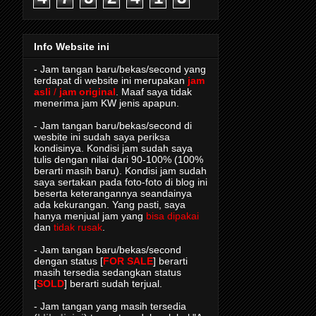
Info Website ini
- Jam tangan baru/bekas/second yang
terdapat di website ini merupakan
jam
asli
/
jam original
. Maaf saya tidak
menerima jam KW jenis apapun.
- Jam tangan baru/bekas/second di
wesbite ini sudah saya periksa
kondisinya. Kondisi jam sudah saya
tulis dengan nilai dari 90-100% (100%
berarti masih baru). Kondisi jam sudah
saya sertakan pada foto-foto di blog ini
beserta keterangannya seandainya
ada kekurangan. Yang pasti, saya
hanya menjual jam yang
bisa dipakai
dan
tidak rusak
.
- Jam tangan baru/bekas/second
dengan status [
FOR SALE
] berarti
masih tersedia sedangkan status
[
SOLD
] berarti sudah terjual.
- Jam tangan yang masih tersedia