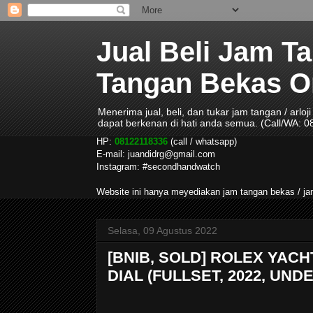
Jual Beli Jam T
Tangan Bekas Ori
Menerima jual, beli, dan tukar jam tangan / arlo
dapat berkenan di hati anda semua. (Call/WA: 
HP:
08122118336
(call / whatsapp)
E-mail: juandidrg@gmail.com
Instagram: #secondhandwatch
Website ini hanya meyediakan jam tangan bekas / 
Selasa, 09 Agustus 2022
[BNIB, SOLD] ROLEX YAC
DIAL (FULLSET, 2022, UN