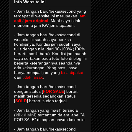
Info Website ini
- Jam tangan baru/bekas/second yang
terdapat di website ini merupakan
jam
asli
/
jam original
. Maaf saya tidak
menerima jam KW jenis apapun.
- Jam tangan baru/bekas/second di
wesbite ini sudah saya periksa
kondisinya. Kondisi jam sudah saya
tulis dengan nilai dari 90-100% (100%
berarti masih baru). Kondisi jam sudah
saya sertakan pada foto-foto di blog ini
beserta keterangannya seandainya
ada kekurangan. Yang pasti, saya
hanya menjual jam yang
bisa dipakai
dan
tidak rusak
.
- Jam tangan baru/bekas/second
dengan status [
FOR SALE
] berarti
masih tersedia sedangkan status
[
SOLD
] berarti sudah terjual.
- Jam tangan yang masih tersedia
(
klik disini
) tercantum dalam label "A
FOR SALE" di bagian bawah kolom ini
- Jam tangan baru/bekas/second