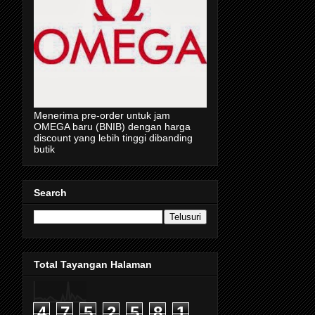
Menerima pre-order untuk jam
OMEGA baru (BNIB) dengan harga
discount yang lebih tinggi dibanding
butik
Search
Total Tayangan Halaman
4
7
5
2
5
8
1