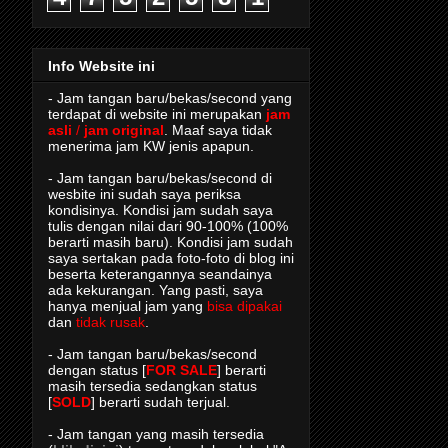
Info Website ini
- Jam tangan baru/bekas/second yang
terdapat di website ini merupakan
jam
asli
/
jam original
. Maaf saya tidak
menerima jam KW jenis apapun.
- Jam tangan baru/bekas/second di
wesbite ini sudah saya periksa
kondisinya. Kondisi jam sudah saya
tulis dengan nilai dari 90-100% (100%
berarti masih baru). Kondisi jam sudah
saya sertakan pada foto-foto di blog ini
beserta keterangannya seandainya
ada kekurangan. Yang pasti, saya
hanya menjual jam yang
bisa dipakai
dan
tidak rusak
.
- Jam tangan baru/bekas/second
dengan status [
FOR SALE
] berarti
masih tersedia sedangkan status
[
SOLD
] berarti sudah terjual.
- Jam tangan yang masih tersedia