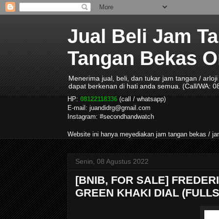
Jual Beli Jam T
Tangan Bekas Ori
Menerima jual, beli, dan tukar jam tangan / arlo
dapat berkenan di hati anda semua. (Call/WA: 
HP:
08122118336
(call / whatsapp)
E-mail: juandidrg@gmail.com
Instagram: #secondhandwatch
Website ini hanya meyediakan jam tangan bekas / 
Senin, 08 Agustus 2022
[BNIB, FOR SALE] FREDE
GREEN KHAKI DIAL (FULLS