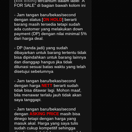
(
klik disini
) tercantum dalam label "A
FOR SALE" di bagian bawah kolom ini
- Jam tangan baru/bekas/second
dengan status [
ON HOLD
] berarti
barang masih tersedia tetapi sudah
ada customer yang melakukan down
payment (DP) dengan nilai minimal 5%
dari harga deal.
- DP (tanda jadi) yang sudah
dibayarkan untuk barang tertentu tidak
bisa dipindahkan untuk barang lainnya
dan dianggap hangus jika tidak
dilunasi sesuai batas waktu yang telah
disetujui sebelumnya
- Jam tangan baru/bekas/second
dengan harga
NETT
berarti sudah
tidak bisa ditawar lagi. Mohon maaf,
bila menawar terlalu jauh tidak akan
saya tanggapi.
- Jam tangan baru/bekas/second
dengan
ASKING PRICE
masih bisa
dinego tetapi dengan harga yang
masuk akal. Harga yang saya tulis
sudah cukup kompetitif sehingga