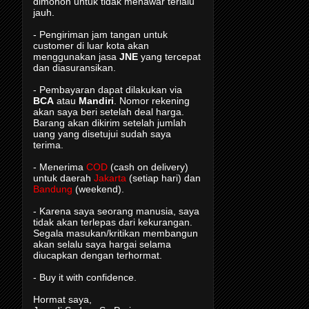
dimohon untuk tidak menawar terlalu
jauh.
- Pengiriman jam tangan untuk
customer di luar kota akan
menggunakan jasa
JNE
yang tercepat
dan diasuransikan.
- Pembayaran dapat dilakukan via
BCA
atau
Mandiri
. Nomor rekening
akan saya beri setelah deal harga.
Barang akan dikirim setelah jumlah
uang yang disetujui sudah saya
terima.
- Menerima
COD
(cash on delivery)
untuk daerah
Jakarta
(setiap hari) dan
Bandung
(weekend).
- Karena saya seorang manusia, saya
tidak akan terlepas dari kekurangan.
Segala masukan/kritikan membangun
akan selalu saya hargai selama
diucapkan dengan terhormat.
- Buy it with confidence.
Hormat saya,