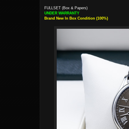
FULLSET (Box & Papers)
UNDER WARRANTY
Brand New In Box Condition (100%)